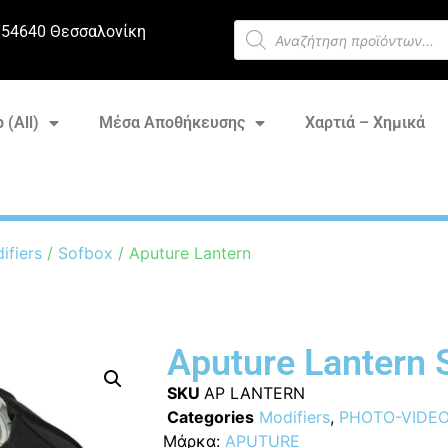
 54640 Θεσσαλονίκη
 (All)
Μέσα Αποθήκευσης
Χαρτιά – Χημικά
ifiers
/
Sofbox
/ Aputure Lantern
Aputure Lantern 
SKU
AP LANTERN
Categories
Modifiers
,
PHOTO-VIDE
Μάρκα:
APUTURE