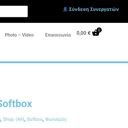
Σύνδεση Συνεργατών
0
0,00
€
Photo – Video
Επικοινωνία
Softbox
O
,
Shop (All)
,
Sofbox
,
Φωτισμός