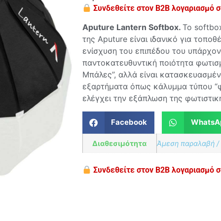
Συνδεθείτε στον B2B λογαριασμό σα
Aputure Lantern Softbox.
To softbo
της Aputure είναι ιδανικό για τοποθ
ενίσχυση του επιπέδου του υπάρχοντ
παντοκατευθυντική ποιότητα φωτισμ
Μπάλες”, αλλά είναι κατασκευασμένο
εξαρτήματα όπως κάλυμμα τύπου “φο
ελέγχει την εξάπλωση της φωτιστική
Facebook
WhatsA
Διαθεσιμότητα
Άμεση παραλαβή /
Συνδεθείτε στον B2B λογαριασμό σα