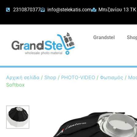
2310870377
info@stelekatis.com
Μπιζανίου 13 ΤΚ
Grandstel
Shop
Αρχική σελίδα
/
Shop
/
PHOTO-VIDEO
/
Φωτισμός
/
Mod
Softbox