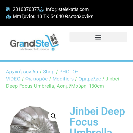
2310870377
info@stelekatis.com
Μπιζανίου 13 ΤΚ 54640 Θεσσαλονίκη
Αρχική σελίδα
/
Shop
/
PHOTO-
VIDEO
/
Φωτισμός
/
Modifiers
/
Ομπρέλες
/ Jinbei
Deep Focus Umbrella, Ασημί/Μαύρη, 130cm
Jinbei Deep
Focus
Umbrella,