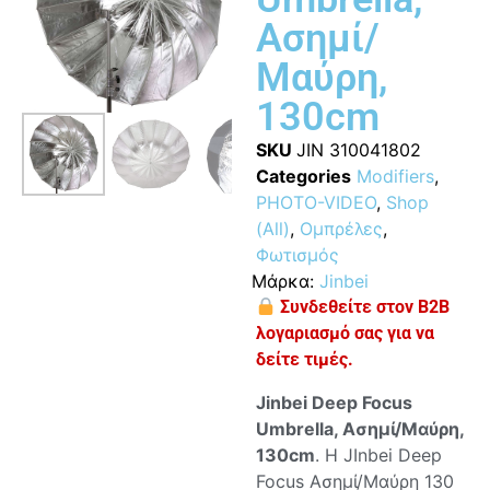
Ασημί/
Μαύρη,
130cm
SKU
JIN 310041802
Categories
Modifiers
,
PHOTO-VIDEO
,
Shop
(All)
,
Ομπρέλες
,
Φωτισμός
Μάρκα:
Jinbei
Συνδεθείτε στον B2B
λογαριασμό σας για να
δείτε τιμές.
Jinbei Deep Focus
Umbrella, Ασημί/Μαύρη,
130cm
. Η JInbei Deep
Focus Ασημί/Μαύρη 130