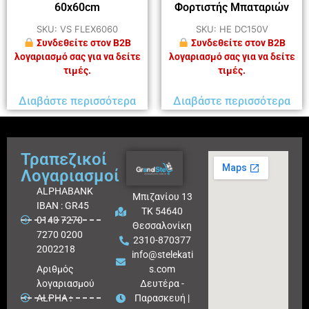
60x60cm
Φορτιστής Μπαταριών
SKU: VS FLEX6060
SKU: HE DC150V
Συνδεθείτε στον B2B
Συνδεθείτε στον B2B
λογαριασμό σας για να δείτε
λογαριασμό σας για να δείτε
τιμές.
τιμές.
Διαβάστε περισσότερα
Διαβάστε περισσότερα
Τραπεζικοί
Λογαριασμοί
ALPHABANK
Μπιζανίου 13
IBAN : GR45
ΤΚ 54640
0140 7270
Θεσσαλονίκη
7270 0200
2310-870377
2002218
info@stelekati
Aριθμός
s.com
λογαριασμού
Δευτέρα -
ALPHA :
Παρασκευή |