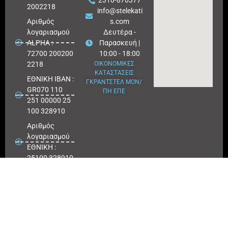
2310-870377
2002218
info@stelekati
Aριθμός
s.com
λογαριασμού
Δευτέρα -
ALPHA :
Παρασκευή |
72700 200200
10:00 - 18:00
2218
ΟΙΚΟΝΟΜΙΚΕΣ
ΚΑΤΑΣΤΑΣΕΙΣ
ΕΘΝΙΚΗ ΙΒΑΝ :
ΓΚΡΑΝΤΣΤΕΛ ΜΟΝ/
GR070 110
ΠΗ ΕΠΕ
251 00000 25
100 328910
Αριθμός
λογαριασμού
ΕΘΝΙΚΗ :
25100 328910
ΠΕΙΡΑΙΩΣ
IBAN : GR
180171 8640
0068 6414
3041 723