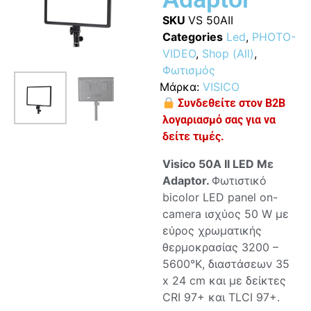
SKU
VS 50AII
Categories
Led
,
PHOTO-
VIDEO
,
Shop (All)
,
Φωτισμός
Μάρκα:
VISICO
Συνδεθείτε στον B2B
λογαριασμό σας για να
δείτε τιμές.
Visico 50A II LED Με
Adaptor.
Φωτιστικό
bicolor LED panel on-
camera ισχύος 50 W με
εύρος χρωματικής
θερμοκρασίας 3200 –
5600°Κ, διαστάσεων 35
x 24 cm και με δείκτες
CRI 97+ και TLCI 97+.