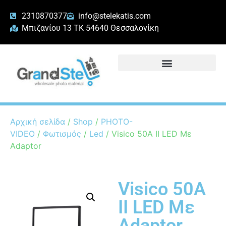
2310870377
info@stelekatis.com
Μπιζανίου 13 ΤΚ 54640 Θεσσαλονίκη
Αρχική σελίδα
/
Shop
/
PHOTO-
VIDEO
/
Φωτισμός
/
Led
/ Visico 50A II LED Με
Adaptor
Visico 50A
II LED Με
Adaptor