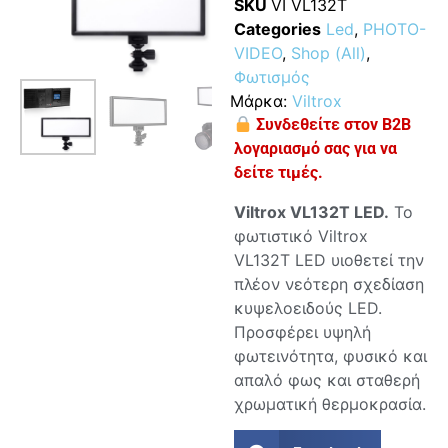
SKU
VI VL132T
Categories
Led
,
PHOTO-
VIDEO
,
Shop (All)
,
Φωτισμός
Μάρκα:
Viltrox
Συνδεθείτε στον B2B
λογαριασμό σας για να
δείτε τιμές.
Viltrox VL132T LED.
Το
φωτιστικό Viltrox
VL132T LED υιοθετεί την
πλέον νεότερη σχεδίαση
κυψελοειδούς LED.
Προσφέρει υψηλή
φωτεινότητα, φυσικό και
απαλό φως και σταθερή
χρωματική θερμοκρασία.