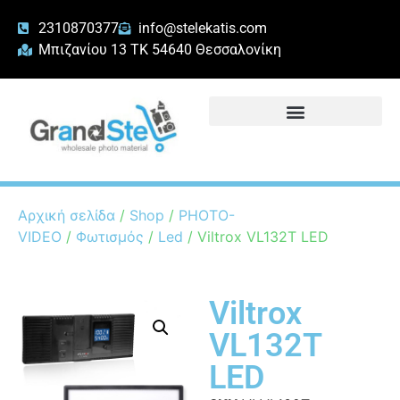
2310870377
info@stelekatis.com
Μπιζανίου 13 ΤΚ 54640 Θεσσαλονίκη
Αρχική σελίδα
/
Shop
/
PHOTO-
VIDEO
/
Φωτισμός
/
Led
/ Viltrox VL132T LED
Viltrox
VL132T
LED