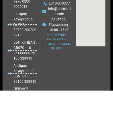
7270 0200
2310-870377
2002218
info@stelekati
Aριθμός
s.com
λογαριασμού
Δευτέρα -
ALPHA :
Παρασκευή |
72700 200200
10:00 - 18:00
2218
ΟΙΚΟΝΟΜΙΚΕΣ
ΚΑΤΑΣΤΑΣΕΙΣ
ΕΘΝΙΚΗ ΙΒΑΝ :
ΓΚΡΑΝΤΣΤΕΛ ΜΟΝ/
GR070 110
ΠΗ ΕΠΕ
251 00000 25
100 328910
Αριθμός
λογαριασμού
ΕΘΝΙΚΗ :
25100 328910
ΠΕΙΡΑΙΩΣ
IBAN : GR
180171 8640
0068 6414
3041 723