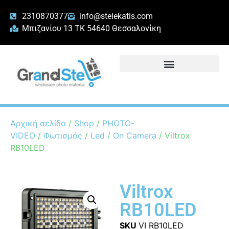
2310870377
info@stelekatis.com
Μπιζανίου 13 ΤΚ 54640 Θεσσαλονίκη
Αρχική σελίδα
/
Shop
/
PHOTO-
VIDEO
/
Φωτισμός
/
Led
/
On Camera
/ Viltrox
RB10LED
Viltrox
RB10LED
SKU
VI RB10LED