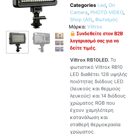
Categories
Led
,
On
Camera
,
PHOTO-VIDEO
,
Shop (All)
,
Φωτισμός
Μάρκα:
Viltrox
Συνδεθείτε στον B2B
λογαριασμό σας για να
δείτε τιμές.
Viltrox RB10LED.
Το
φωτιστικό Viltrox RB10
LED διαθέτει 128 υψηλής
ποιότητας διόδους LED
(λευκούς και θερμούς
λευκούς) και 14 διόδους
χρώματος RGB που
έχουν χαμηλότερη
κατανάλωση και
σταθερή θερμοκρασία
χρώματος.