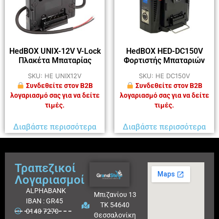
HedBOX UNIX-12V V-Lock
HedBOX HED-DC150V
Πλακέτα Μπαταρίας
Φορτιστής Μπαταριών
SKU: HE UNIX12V
SKU: HE DC150V
Συνδεθείτε στον B2B
Συνδεθείτε στον B2B
λογαριασμό σας για να δείτε
λογαριασμό σας για να δείτε
τιμές.
τιμές.
Διαβάστε περισσότερα
Διαβάστε περισσότερα
Τραπεζικοί
Λογαριασμοί
ALPHABANK
Μπιζανίου 13
IBAN : GR45
ΤΚ 54640
0140 7270
Θεσσαλονίκη