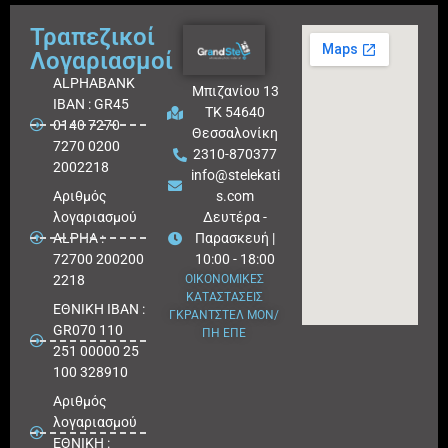
Τραπεζικοί
Λογαριασμοί
ALPHABANK
Μπιζανίου 13
IBAN : GR45
ΤΚ 54640
0140 7270
Θεσσαλονίκη
7270 0200
2310-870377
2002218
info@stelekati
Aριθμός
s.com
λογαριασμού
Δευτέρα -
ALPHA :
Παρασκευή |
72700 200200
10:00 - 18:00
2218
ΟΙΚΟΝΟΜΙΚΕΣ
ΚΑΤΑΣΤΑΣΕΙΣ
ΕΘΝΙΚΗ ΙΒΑΝ :
ΓΚΡΑΝΤΣΤΕΛ ΜΟΝ/
GR070 110
ΠΗ ΕΠΕ
251 00000 25
100 328910
Αριθμός
λογαριασμού
ΕΘΝΙΚΗ :