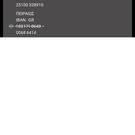
25100 328910
ΠΕΙΡΑΙΩΣ
IBAN : GR
180171 8640
0068 6414
3041 723
Αριθμός
λογαριασμού
ΠΕΙΡΑΙΩΣ :
6864 143041
723
EUROBANK
IBAN :
GR41026
0216
0000900200
417494
Αριθμός
λογαριασμού
EUROBANK: