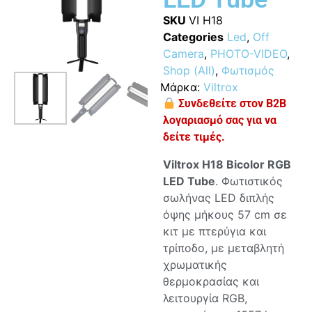
SKU
VI H18
Categories
Led
,
Off
Camera
,
PHOTO-VIDEO
,
Shop (All)
,
Φωτισμός
Μάρκα:
Viltrox
Συνδεθείτε στον B2B
λογαριασμό σας για να
δείτε τιμές.
Viltrox H18 Bicolor RGB
LED Tube
. Φωτιστικός
σωλήνας LED διπλής
όψης μήκους 57 cm σε
κιτ με πτερύγια και
τρίποδο, με μεταβλητή
χρωματικής
θερμοκρασίας και
λειτουργία RGB,