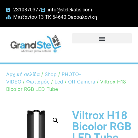
2310870377
info@stelekatis.com
Μπιζανίου 13 ΤΚ 54640 Θεσσαλονίκη
Αρχική σελίδα
/
Shop
/
PHOTO-
VIDEO
/
Φωτισμός
/
Led
/
Off Camera
/ Viltrox H18
Bicolor RGB LED Tube
Viltrox H18
Bicolor RGB
LED Tube