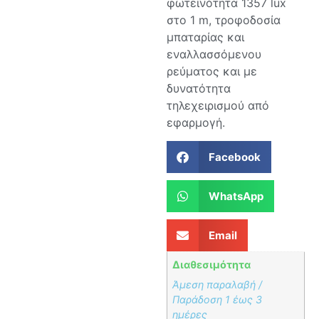
φωτεινότητα 1357 lux
στο 1 m, τροφοδοσία
μπαταρίας και
εναλλασσόμενου
ρεύματος και με
δυνατότητα
τηλεχειρισμού από
εφαρμογή.
Facebook
WhatsApp
Email
Διαθεσιμότητα
Άμεση παραλαβή /
Παράδoση 1 έως 3
ημέρες