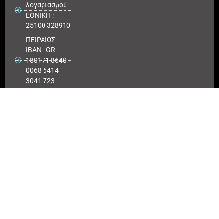
λογαριασμού
ΕΘΝΙΚΗ :
25100 328910
ΠΕΙΡΑΙΩΣ
IBAN : GR
180171 8640
0068 6414
3041 723
Αριθμός
λογαριασμού
ΠΕΙΡΑΙΩΣ :
6864 143041
723
EUROBANK
IBAN :
GR41026
0216
0000900200
417494
Αριθμός