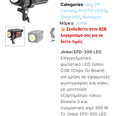
Categories
Led
,
Off
Camera
,
PHOTO-VIDEO
,
Shop (All)
,
Φωτισμός
Μάρκα:
Jinbei
Συνδεθείτε στον B2B
λογαριασμό σας για να
δείτε τιμές.
Jinbei EFD-300 LED.
Επαγγελματικό
φωτιστικό LED τύπου
COB (Chips On Board)
για χρήση σε εφαρμογές
φωτογραφίας και video,
με μοντούρα
εξαρτημάτων τύπου
Bowens S και
ονομαστική ισχύ 300 W.
Το Jinbei EFD-300 LED