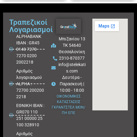
Τραπεζικοί
Λογαριασμοί
ALPHABANK
Μπιζανίου 13
IBAN : GR45
ΤΚ 54640
0140 7270
Θεσσαλονίκη
7270 0200
2310-870377
2002218
info@stelekati
Aριθμός
s.com
λογαριασμού
Δευτέρα -
ALPHA :
Παρασκευή |
72700 200200
10:00 - 18:00
2218
ΟΙΚΟΝΟΜΙΚΕΣ
ΚΑΤΑΣΤΑΣΕΙΣ
ΕΘΝΙΚΗ ΙΒΑΝ :
ΓΚΡΑΝΤΣΤΕΛ ΜΟΝ/
GR070 110
ΠΗ ΕΠΕ
251 00000 25
100 328910
Αριθμός