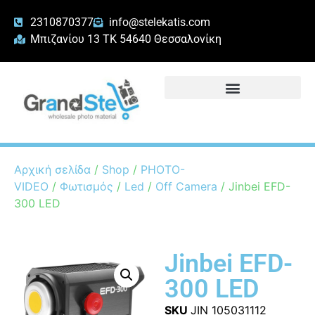
2310870377
info@stelekatis.com
Μπιζανίου 13 ΤΚ 54640 Θεσσαλονίκη
Αρχική σελίδα
/
Shop
/
PHOTO-
VIDEO
/
Φωτισμός
/
Led
/
Off Camera
/ Jinbei EFD-
300 LED
Jinbei EFD-
300 LED
SKU
JIN 105031112