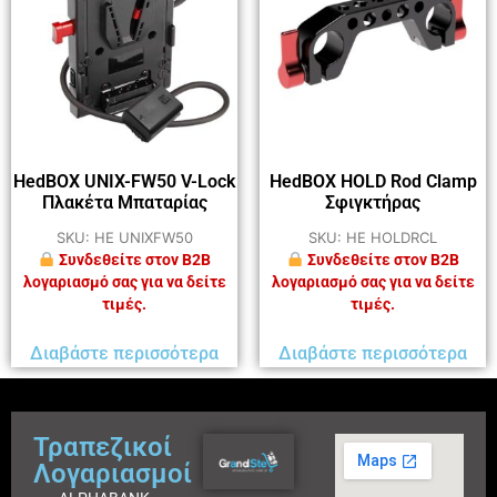
HedBOX UNIX-FW50 V-Lock
HedBOX HOLD Rod Clamp
Πλακέτα Μπαταρίας
Σφιγκτήρας
SKU: HE UNIXFW50
SKU: HE HOLDRCL
Συνδεθείτε στον B2B
Συνδεθείτε στον B2B
λογαριασμό σας για να δείτε
λογαριασμό σας για να δείτε
τιμές.
τιμές.
Διαβάστε περισσότερα
Διαβάστε περισσότερα
Τραπεζικοί
Λογαριασμοί