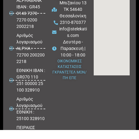
ALPHABANK
Μπιζανίου 13
IBAN : GR45
ΤΚ 54640
0140 7270
Θεσσαλονίκη
7270 0200
2310-870377
2002218
info@stelekati
Aριθμός
s.com
λογαριασμού
Δευτέρα -
ALPHA :
Παρασκευή |
72700 200200
10:00 - 18:00
2218
ΟΙΚΟΝΟΜΙΚΕΣ
ΚΑΤΑΣΤΑΣΕΙΣ
ΕΘΝΙΚΗ ΙΒΑΝ :
ΓΚΡΑΝΤΣΤΕΛ ΜΟΝ/
GR070 110
ΠΗ ΕΠΕ
251 00000 25
100 328910
Αριθμός
λογαριασμού
ΕΘΝΙΚΗ :
25100 328910
ΠΕΙΡΑΙΩΣ
IBAN : GR