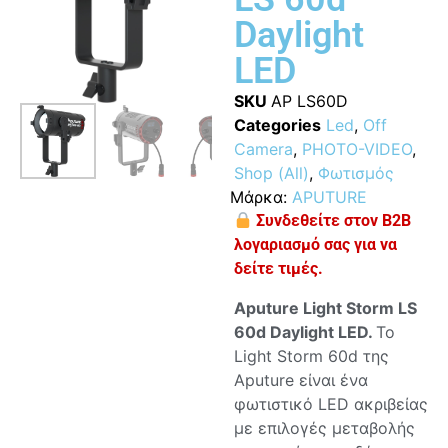
Daylight
LED
SKU
AP LS60D
Categories
Led
,
Off
Camera
,
PHOTO-VIDEO
,
Shop (All)
,
Φωτισμός
Μάρκα:
APUTURE
Συνδεθείτε στον B2B
λογαριασμό σας για να
δείτε τιμές.
Aputure Light Storm LS
60d Daylight LED.
Το
Light Storm 60d της
Aputure είναι ένα
φωτιστικό LED ακριβείας
με επιλογές μεταβολής