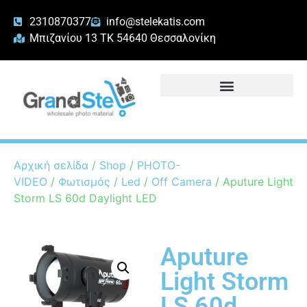
2310870377
info@stelekatis.com
Μπιζανίου 13 ΤΚ 54640 Θεσσαλονίκη
Αρχική σελίδα
/
Shop
/
PHOTO-
VIDEO
/
Φωτισμός
/
Led
/
Off Camera
/ Aputure Light
Storm LS 60d Daylight LED
Aputure
Light Storm
LS 60d