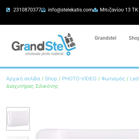
2310870377
info@stelekatis.com
Μπιζανίου 13 ΤΚ
Grandstel
Shop
Αρχική σελίδα
/
Shop
/
PHOTO-VIDEO
/
Φωτισμός
/
Led
Διαχυτήρας Σιλικόνης