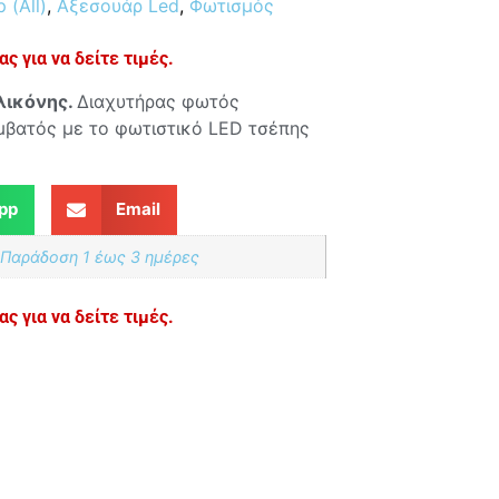
 (All)
,
Αξεσουάρ Led
,
Φωτισμός
ς για να δείτε τιμές.
λικόνης.
Διαχυτήρας φωτός
μβατός με το φωτιστικό LED τσέπης
pp
Email
 Παράδoση 1 έως 3 ημέρες
ς για να δείτε τιμές.