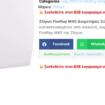
Categories
Led
,
PHOTO-VIDEO
,
Shop
Μάρκα:
Zhiyun
Συνδεθείτε στον B2B λογαριασμό σα
Zhiyun FiveRay M40 Διαχυτήρας Σι
κατασκευασμένος από σιλικόνη, συ
FiveRay M40 της Zhiyun.
Facebook
WhatsA
Διαθεσιμότητα
Άμεση παραλαβή /
Συνδεθείτε στον B2B λογαριασμό σα