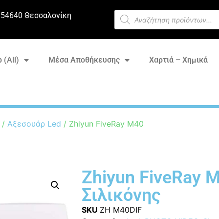
 54640 Θεσσαλονίκη
 (All)
Μέσα Αποθήκευσης
Χαρτιά – Χημικά
/
Αξεσουάρ Led
/ Zhiyun FiveRay M40
Zhiyun FiveRay 
Σιλικόνης
SKU
ZH M40DIF