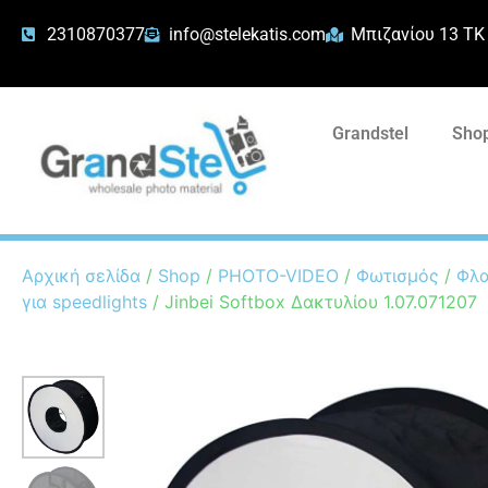
2310870377
info@stelekatis.com
Μπιζανίου 13 ΤΚ
Grandstel
Shop
Αρχική σελίδα
/
Shop
/
PHOTO-VIDEO
/
Φωτισμός
/
Φλ
για speedlights
/ Jinbei Softbox Δακτυλίου 1.07.071207