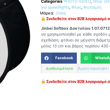
Categories
PHOTO-VIDEO
,
Shop (All
για speedlights
,
Φλας
,
Φωτισμός
Μάρκα:
Jinbei
Συνδεθείτε στον B2B λογαριασμό σα
Jinbei S
oft
box Δακτυλίου 1.07.0712
να χρησιμοποιηθεί με κάθε σχεδόν 
σχεδίαση, φτάνει σε μέγιστη διάμε
μόλις 13 cm και βάρος περίπου 430 
Facebook
WhatsA
Διαθεσιμότητα
Άμεση παραλαβή /
Συνδεθείτε στον B2B λογαριασμό σα