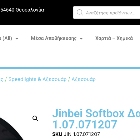
 54640 Θεσσαλονίκη
 (All)
Μέσα Αποθήκευσης
Χαρτιά – Χημικά
ας
/
Speedlights & Αξεσουάρ
/
Αξεσουάρ
Jinbei Softbox Δ
1.07.071207
SKU
JIN 1.07.071207