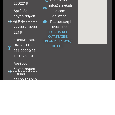
2310-870377
2002218
info@stelekati
Aριθμός
s.com
λογαριασμού
Δευτέρα -
ALPHA :
Παρασκευή |
72700 200200
10:00 - 18:00
2218
ΟΙΚΟΝΟΜΙΚΕΣ
ΚΑΤΑΣΤΑΣΕΙΣ
ΕΘΝΙΚΗ ΙΒΑΝ :
ΓΚΡΑΝΤΣΤΕΛ ΜΟΝ/
GR070 110
ΠΗ ΕΠΕ
251 00000 25
100 328910
Αριθμός
λογαριασμού
ΕΘΝΙΚΗ :
25100 328910
ΠΕΙΡΑΙΩΣ
IBAN : GR
180171 8640
0068 6414
3041 723