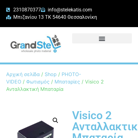
2310870377
info@stelekatis.com
Μπιζανίου 13 ΤΚ 54640 Θεσσαλονίκη
Αρχική σελίδα
/
Shop
/
PHOTO-
VIDEO
/
Φωτισμός
/
Μπαταρίες
/ Visico 2
Ανταλλακτική Μπαταρία
Visico 2
Ανταλλακτικ
Μπαταρία