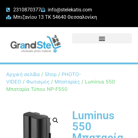
2310870377
info@stelekatis.com
Μπιζανίου 13 ΤΚ 54640 Θεσσαλονίκη
Αρχική σελίδα
/
Shop
/
PHOTO-
VIDEO
/
Φωτισμός
/
Μπαταρίες
/ Luminus 550
Μπαταρία Τύπου NP-F550
Luminus
550
Μπαταρία