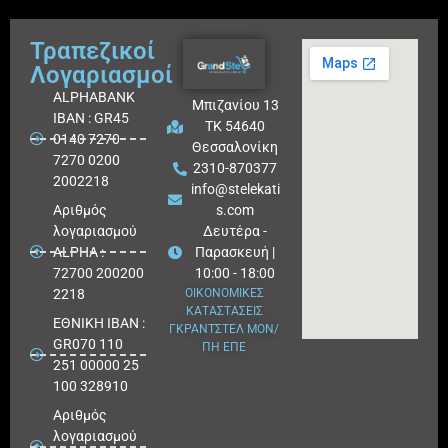
Τραπεζικοί
Λογαριασμοί
ALPHABANK
Μπιζανίου 13
IBAN : GR45
ΤΚ 54640
0140 7270
Θεσσαλονίκη
7270 0200
2310-870377
2002218
info@stelekati
Aριθμός
s.com
λογαριασμού
Δευτέρα -
ALPHA :
Παρασκευή |
72700 200200
10:00 - 18:00
2218
ΟΙΚΟΝΟΜΙΚΕΣ
ΚΑΤΑΣΤΑΣΕΙΣ
ΕΘΝΙΚΗ ΙΒΑΝ :
ΓΚΡΑΝΤΣΤΕΛ ΜΟΝ/
GR070 110
ΠΗ ΕΠΕ
251 00000 25
100 328910
Αριθμός
λογαριασμού