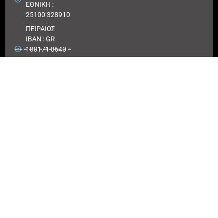
ΕΘΝΙΚΗ :
25100 328910
ΠΕΙΡΑΙΩΣ
IBAN : GR
180171 8640
0068 6414
3041 723
Αριθμός
λογαριασμού
ΠΕΙΡΑΙΩΣ :
6864 143041
723
EUROBANK
IBAN :
GR41026
0216
0000900200
417494
Αριθμός
λογαριασμού