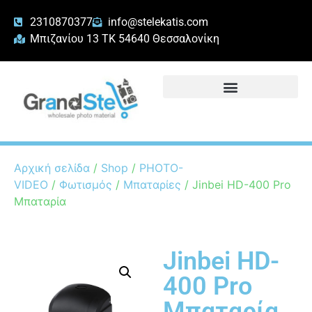
2310870377
info@stelekatis.com
Μπιζανίου 13 ΤΚ 54640 Θεσσαλονίκη
Αρχική σελίδα
/
Shop
/
PHOTO-
VIDEO
/
Φωτισμός
/
Μπαταρίες
/ Jinbei HD-400 Pro
Μπαταρία
Jinbei HD-
400 Pro
Μπαταρία