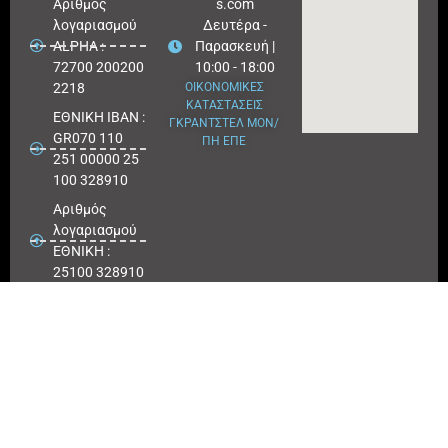
Aριθμός
s.com
λογαριασμού
Δευτέρα -
ALPHA :
Παρασκευή |
72700 200200
10:00 - 18:00
2218
ΟΙΚΟΝΟΜΙΚΕΣ
ΚΑΤΑΣΤΑΣΕΙΣ
ΕΘΝΙΚΗ ΙΒΑΝ :
ΓΚΡΑΝΤΣΤΕΛ ΜΟΝ/
GR070 110
ΠΗ ΕΠΕ
251 00000 25
100 328910
Αριθμός
λογαριασμού
ΕΘΝΙΚΗ :
25100 328910
ΠΕΙΡΑΙΩΣ
IBAN : GR
180171 8640
0068 6414
3041 723
Αριθμός
λογαριασμού