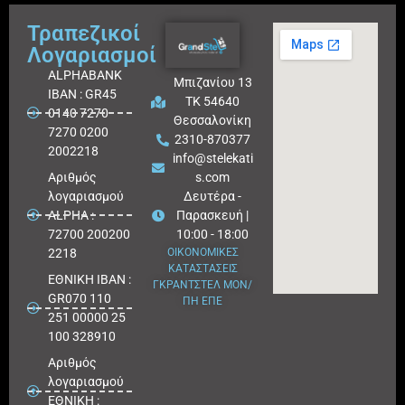
Τραπεζικοί
Λογαριασμοί
ALPHABANK
Μπιζανίου 13
IBAN : GR45
ΤΚ 54640
0140 7270
Θεσσαλονίκη
7270 0200
2310-870377
2002218
info@stelekati
Aριθμός
s.com
λογαριασμού
Δευτέρα -
ALPHA :
Παρασκευή |
72700 200200
10:00 - 18:00
2218
ΟΙΚΟΝΟΜΙΚΕΣ
ΚΑΤΑΣΤΑΣΕΙΣ
ΕΘΝΙΚΗ ΙΒΑΝ :
ΓΚΡΑΝΤΣΤΕΛ ΜΟΝ/
GR070 110
ΠΗ ΕΠΕ
251 00000 25
100 328910
Αριθμός
λογαριασμού
ΕΘΝΙΚΗ :