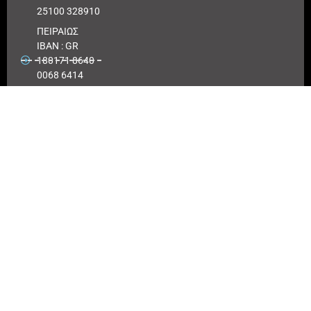
25100 328910
ΠΕΙΡΑΙΩΣ
IBAN : GR
180171 8640
0068 6414
3041 723
Αριθμός
λογαριασμού
ΠΕΙΡΑΙΩΣ :
6864 143041
723
EUROBANK
IBAN :
GR41026
0216
0000900200
417494
Αριθμός
λογαριασμού
EUROBANK: