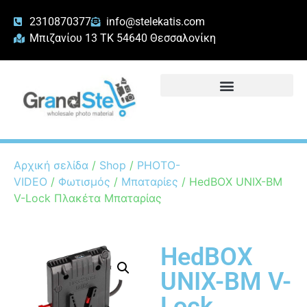
2310870377
info@stelekatis.com
Μπιζανίου 13 ΤΚ 54640 Θεσσαλονίκη
Αρχική σελίδα
/
Shop
/
PHOTO-
VIDEO
/
Φωτισμός
/
Μπαταρίες
/ HedBOX UNIX-BM
V-Lock Πλακέτα Μπαταρίας
HedBOX
UNIX-BM V-
Lock