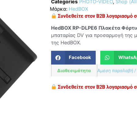
Categories
PHOTO-VIDEO
,
Shop (All
Μάρκα:
HedBOX
Συνδεθείτε στον B2B λογαριασμό σα
HedBOX RP-DLPE6 Πλακέτα Φόρτι
μπαταρίας DV για προσαρμογή της 
της HedBOX.
Facebook
WhatsA
Διαθεσιμότητα
Άμεση παραλαβή /
Συνδεθείτε στον B2B λογαριασμό σα