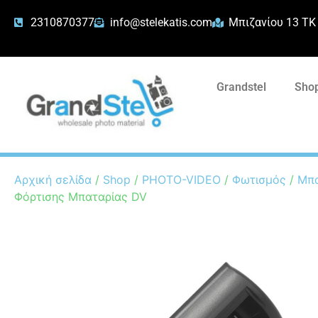
2310870377
info@stelekatis.com
Μπιζανίου 13 ΤΚ
Grandstel
Shop
Αρχική σελίδα
/
Shop
/
PHOTO-VIDEO
/
Φωτισμός
/
Μπα
Φόρτισης Μπαταρίας DV