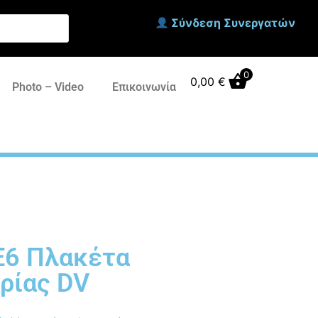
Σύνδεση Συνεργατών
0
0,00
€
Photo – Video
Επικοινωνία
E6 Πλακέτα
ρίας DV