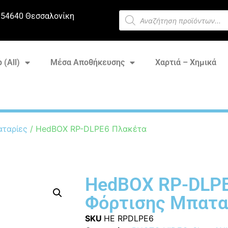
 54640 Θεσσαλονίκη
 (All)
Μέσα Αποθήκευσης
Χαρτιά – Χημικά
ταρίες
/ HedBOX RP-DLPE6 Πλακέτα
HedBOX RP-DLP
Φόρτισης Μπατα
SKU
HE RPDLPE6