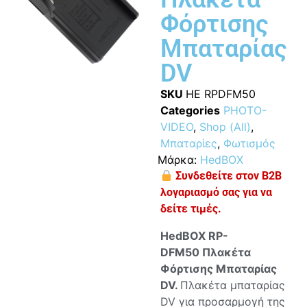
Φόρτισης
Μπαταρίας
DV
SKU
HE RPDFM50
Categories
PHOTO-
VIDEO
,
Shop (All)
,
Μπαταρίες
,
Φωτισμός
Μάρκα:
HedBOX
Συνδεθείτε στον B2B
λογαριασμό σας για να
δείτε τιμές.
HedBOX RP-
DFM50
Πλακέτα
Φόρτισης Μπαταρίας
DV.
Πλακέτα μπαταρίας
DV για προσαρμογή της