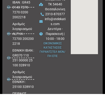
IBAN : GR45
ΤΚ 54640
0140 7270
Θεσσαλονίκη
7270 0200
2310-870377
2002218
info@stelekati
Aριθμός
s.com
λογαριασμού
Δευτέρα -
ALPHA :
Παρασκευή |
72700 200200
10:00 - 18:00
2218
ΟΙΚΟΝΟΜΙΚΕΣ
ΚΑΤΑΣΤΑΣΕΙΣ
ΕΘΝΙΚΗ ΙΒΑΝ :
ΓΚΡΑΝΤΣΤΕΛ ΜΟΝ/
GR070 110
ΠΗ ΕΠΕ
251 00000 25
100 328910
Αριθμός
λογαριασμού
ΕΘΝΙΚΗ :
25100 328910
ΠΕΙΡΑΙΩΣ
IBAN : GR
180171 8640