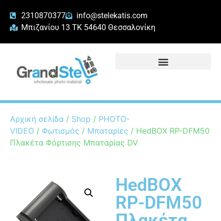
2310870377
info@stelekatis.com
Μπιζανίου 13 ΤΚ 54640 Θεσσαλονίκη
Αρχική σελίδα
/
Shop
/
PHOTO-
VIDEO
/
Φωτισμός
/
Μπαταρίες
/ HedBOX RP-DFM50
Πλακέτα Φόρτισης Μπαταρίας DV
HedBOX
RP-DFM50
Πλακέτα