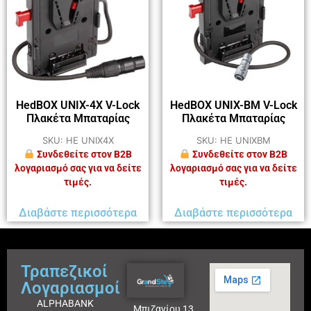
HedBOX UNIX-4X V-Lock
HedBOX UNIX-BM V-Lock
Πλακέτα Μπαταρίας
Πλακέτα Μπαταρίας
SKU: HE UNIX4X
SKU: HE UNIXBM
Συνδεθείτε στον B2B
Συνδεθείτε στον B2B
λογαριασμό σας για να δείτε
λογαριασμό σας για να δείτε
τιμές.
τιμές.
Διαβάστε περισσότερα
Διαβάστε περισσότερα
Τραπεζικοί
Λογαριασμοί
ALPHABANK
Μπιζανίου 13