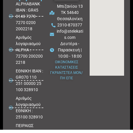
ALPHABANK
Μπιζανίου 13
IBAN : GR45
ΤΚ 54640
0140 7270
Θεσσαλονίκη
7270 0200
2310-870377
2002218
info@stelekati
Aριθμός
s.com
λογαριασμού
Δευτέρα -
ALPHA :
Παρασκευή |
72700 200200
10:00 - 18:00
2218
ΟΙΚΟΝΟΜΙΚΕΣ
ΚΑΤΑΣΤΑΣΕΙΣ
ΕΘΝΙΚΗ ΙΒΑΝ :
ΓΚΡΑΝΤΣΤΕΛ ΜΟΝ/
GR070 110
ΠΗ ΕΠΕ
251 00000 25
100 328910
Αριθμός
λογαριασμού
ΕΘΝΙΚΗ :
25100 328910
ΠΕΙΡΑΙΩΣ
IBAN : GR