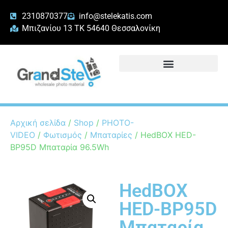
2310870377
info@stelekatis.com
Μπιζανίου 13 ΤΚ 54640 Θεσσαλονίκη
Αρχική σελίδα
/
Shop
/
PHOTO-
VIDEO
/
Φωτισμός
/
Μπαταρίες
/ HedBOX HED-
BP95D Μπαταρία 96.5Wh
HedBOX
HED-BP95D
Μπαταρία