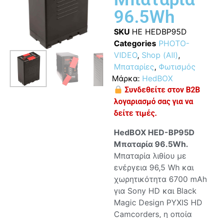
96.5Wh
SKU
HE HEDBP95D
Categories
PHOTO-
VIDEO
,
Shop (All)
,
Μπαταρίες
,
Φωτισμός
Μάρκα:
HedBOX
Συνδεθείτε στον B2B
λογαριασμό σας για να
δείτε τιμές.
HedBOX HED-BP95D
Μπαταρία 96.5Wh.
Μπαταρία λιθίου με
ενέργεια 96,5 Wh και
χωρητικότητα 6700 mAh
για Sony HD και Black
Magic Design PYXIS HD
Camcorders, η οποία