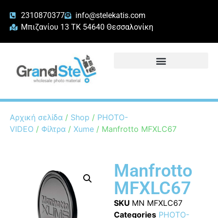
2310870377
info@stelekatis.com
Μπιζανίου 13 ΤΚ 54640 Θεσσαλονίκη
Αρχική σελίδα
/
Shop
/
PHOTO-
VIDEO
/
Φίλτρα
/
Xume
/ Manfrotto MFXLC67
Manfrotto
MFXLC67
SKU
MN MFXLC67
Categories
PHOTO-