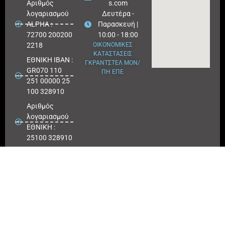
Aριθμός
s.com
λογαριασμού
Δευτέρα -
ALPHA :
Παρασκευή |
72700 200200
10:00 - 18:00
2218
ΟΙΚΟΝΟΜΙΚΕΣ
ΚΑΤΑΣΤΑΣΕΙΣ
ΕΘΝΙΚΗ ΙΒΑΝ :
ΓΚΡΑΝΤΣΤΕΛ ΜΟΝ/
GR070 110
ΠΗ ΕΠΕ
251 00000 25
100 328910
Αριθμός
λογαριασμού
ΕΘΝΙΚΗ :
25100 328910
ΠΕΙΡΑΙΩΣ
IBAN : GR
180171 8640
0068 6414
3041 723
Αριθμός
λογαριασμού