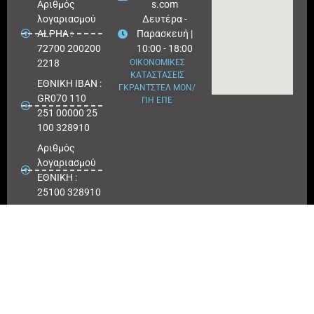
Aριθμός
s.com
λογαριασμού
Δευτέρα -
ALPHA :
Παρασκευή |
72700 200200
10:00 - 18:00
2218
ΟΙΚΟΝΟΜΙΚΕΣ
ΚΑΤΑΣΤΑΣΕΙΣ
ΕΘΝΙΚΗ ΙΒΑΝ :
ΓΚΡΑΝΤΣΤΕΛ ΜΟΝ/
GR070 110
ΠΗ ΕΠΕ
251 00000 25
100 328910
Αριθμός
λογαριασμού
ΕΘΝΙΚΗ :
25100 328910
ΠΕΙΡΑΙΩΣ
IBAN : GR
180171 8640
0068 6414
3041 723
Αριθμός
λογαριασμού