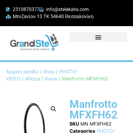
2310870377
info@stelekatis.com
Μπιζανίου 13 ΤΚ 54640 Θεσσαλονίκη
Αρχική σελίδα
/
Shop
/
PHOTO-
VIDEO
/
Φίλτρα
/
Xume
/ Manfrotto MFXFH62
Manfrotto
MFXFH62
SKU
MN MFXFH62
Categories
PHOTO-