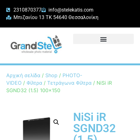
2310870377
info@stelekatis.com
Μπιζανίου 13 ΤΚ 54640 Θεσσαλονίκη
Αρχική σελίδα
/
Shop
/
PHOTO-
VIDEO
/
Φίλτρα
/
Τετράγωνα Φίλτρα
/ NiSi iR
SGND32 (1.5) 100×150
NiSi iR
SGND32
(1.5)