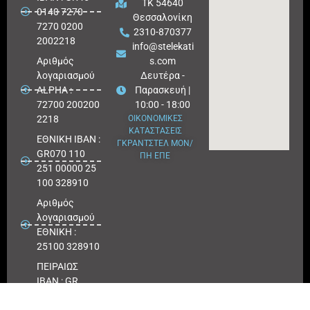
ΤΚ 54640
0140 7270
Θεσσαλονίκη
7270 0200
2310-870377
2002218
info@stelekati
Aριθμός
s.com
λογαριασμού
Δευτέρα -
ALPHA :
Παρασκευή |
72700 200200
10:00 - 18:00
2218
ΟΙΚΟΝΟΜΙΚΕΣ
ΚΑΤΑΣΤΑΣΕΙΣ
ΕΘΝΙΚΗ ΙΒΑΝ :
ΓΚΡΑΝΤΣΤΕΛ ΜΟΝ/
GR070 110
ΠΗ ΕΠΕ
251 00000 25
100 328910
Αριθμός
λογαριασμού
ΕΘΝΙΚΗ :
25100 328910
ΠΕΙΡΑΙΩΣ
IBAN : GR
180171 8640
0068 6414