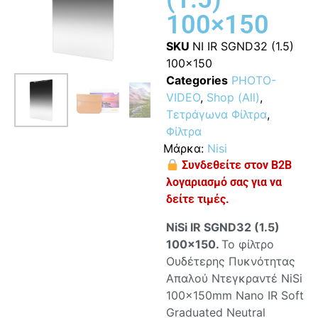
100×150
SKU
NI IR SGND32 (1.5)
100x150
Categories
PHOTO-
VIDEO
,
Shop (All)
,
Τετράγωνα Φίλτρα
,
Φίλτρα
Μάρκα:
Nisi
Συνδεθείτε στον B2B
λογαριασμό σας για να
δείτε τιμές.
NiSi IR SGND32 (1.5)
100×150.
Το φίλτρο
Ουδέτερης Πυκνότητας
Απαλού Ντεγκραντέ NiSi
100x150mm Nano IR Soft
Graduated Neutral