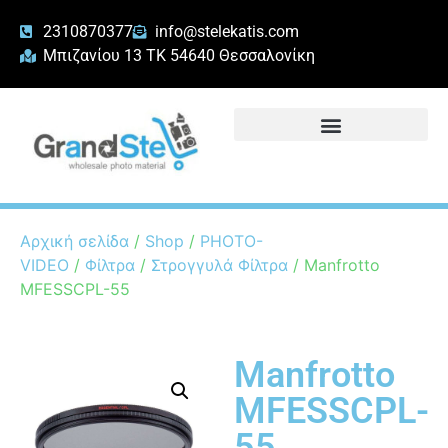
2310870377
info@stelekatis.com
Μπιζανίου 13 ΤΚ 54640 Θεσσαλονίκη
Αρχική σελίδα
/
Shop
/
PHOTO-
VIDEO
/
Φίλτρα
/
Στρογγυλά Φίλτρα
/ Manfrotto
MFESSCPL-55
Manfrotto
MFESSCPL-
55