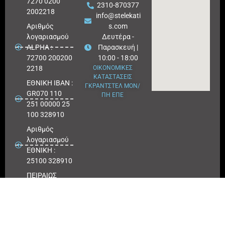
7270 0200
2310-870377
2002218
info@stelekati
Aριθμός
s.com
λογαριασμού
Δευτέρα -
ALPHA :
Παρασκευή |
72700 200200
10:00 - 18:00
2218
ΟΙΚΟΝΟΜΙΚΕΣ
ΚΑΤΑΣΤΑΣΕΙΣ
ΕΘΝΙΚΗ ΙΒΑΝ :
ΓΚΡΑΝΤΣΤΕΛ ΜΟΝ/
GR070 110
ΠΗ ΕΠΕ
251 00000 25
100 328910
Αριθμός
λογαριασμού
ΕΘΝΙΚΗ :
25100 328910
ΠΕΙΡΑΙΩΣ
IBAN : GR
180171 8640
0068 6414
3041 723