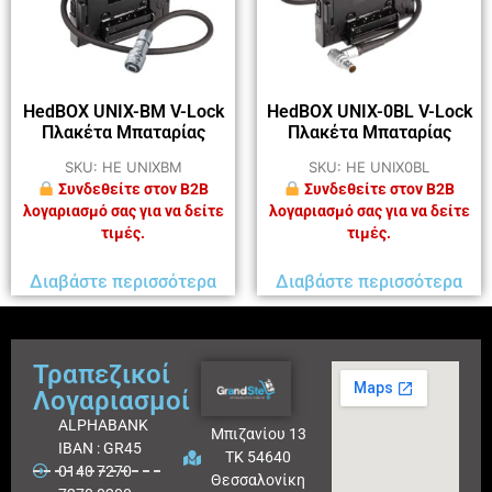
HedBOX UNIX-BM V-Lock
HedBOX UNIX-0BL V-Lock
Πλακέτα Μπαταρίας
Πλακέτα Μπαταρίας
SKU: HE UNIXBM
SKU: HE UNIX0BL
Συνδεθείτε στον B2B
Συνδεθείτε στον B2B
λογαριασμό σας για να δείτε
λογαριασμό σας για να δείτε
τιμές.
τιμές.
Διαβάστε περισσότερα
Διαβάστε περισσότερα
Τραπεζικοί
Λογαριασμοί
ALPHABANK
Μπιζανίου 13
IBAN : GR45
ΤΚ 54640
0140 7270
Θεσσαλονίκη