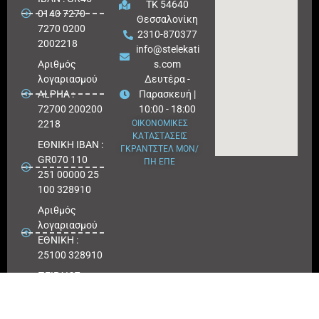
ΤΚ 54640
0140 7270
Θεσσαλονίκη
7270 0200
2310-870377
2002218
info@stelekati
Aριθμός
s.com
λογαριασμού
Δευτέρα -
ALPHA :
Παρασκευή |
72700 200200
10:00 - 18:00
2218
ΟΙΚΟΝΟΜΙΚΕΣ
ΚΑΤΑΣΤΑΣΕΙΣ
ΕΘΝΙΚΗ ΙΒΑΝ :
ΓΚΡΑΝΤΣΤΕΛ ΜΟΝ/
GR070 110
ΠΗ ΕΠΕ
251 00000 25
100 328910
Αριθμός
λογαριασμού
ΕΘΝΙΚΗ :
25100 328910
ΠΕΙΡΑΙΩΣ
IBAN : GR
180171 8640