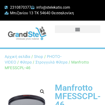
2310870377
info@stelekatis.com
Μπιζανίου 13 ΤΚ 54640 Θεσσαλονίκη
Αρχική σελίδα
/
Shop
/
PHOTO-
VIDEO
/
Φίλτρα
/
Στρογγυλά Φίλτρα
/ Manfrotto
MFESSCPL-46
Manfrotto
MFESSCPL-
46