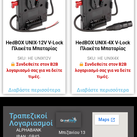
HedBOX UNIX-12V V-Lock
HedBOX UNIX-4X V-Lock
Πλακέτα Μπαταρίας
Πλακέτα Μπαταρίας
SKU: HE UNIX12V
SKU: HE UNIX4X
Συνδεθείτε στον B2B
Συνδεθείτε στον B2B
λογαριασμό σας για να δείτε
λογαριασμό σας για να δείτε
τιμές.
τιμές.
Διαβάστε περισσότερα
Διαβάστε περισσότερα
Τραπεζικοί
Λογαριασμοί
ALPHABANK
Μπιζανίου 13
IBAN : GR45