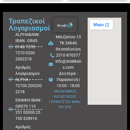
Τραπεζικοί
Λογαριασμοί
ALPHABANK
Μπιζανίου 13
IBAN : GR45
ΤΚ 54640
0140 7270
Θεσσαλονίκη
7270 0200
2310-870377
2002218
info@stelekati
Aριθμός
s.com
λογαριασμού
Δευτέρα -
ALPHA :
Παρασκευή |
72700 200200
10:00 - 18:00
2218
ΟΙΚΟΝΟΜΙΚΕΣ
ΚΑΤΑΣΤΑΣΕΙΣ
ΕΘΝΙΚΗ ΙΒΑΝ :
ΓΚΡΑΝΤΣΤΕΛ ΜΟΝ/
GR070 110
ΠΗ ΕΠΕ
251 00000 25
100 328910
Αριθμός