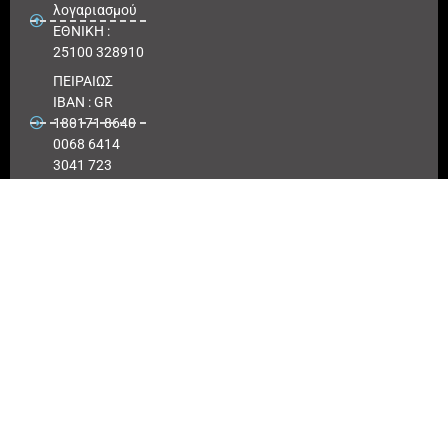
λογαριασμού
ΕΘΝΙΚΗ :
25100 328910
ΠΕΙΡΑΙΩΣ
IBAN : GR
180171 8640
0068 6414
3041 723
Αριθμός
λογαριασμού
ΠΕΙΡΑΙΩΣ :
6864 143041
723
EUROBANK
IBAN :
GR41026
0216
0000900200
417494
Αριθμός