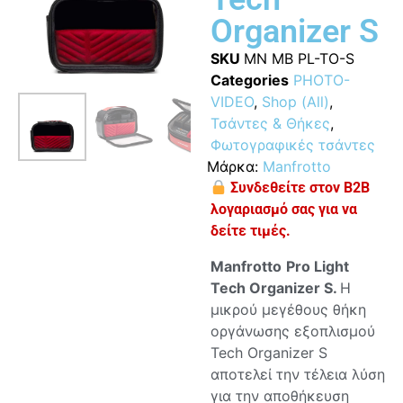
Organizer S
SKU
MN MB PL-TO-S
Categories
PHOTO-
VIDEO
,
Shop (All)
,
Τσάντες & Θήκες
,
Φωτογραφικές τσάντες
Μάρκα:
Manfrotto
Συνδεθείτε στον B2B
λογαριασμό σας για να
δείτε τιμές.
Manfrotto
Pro
Light
Tech
Organizer
S.
Η
μικρού μεγέθους θήκη
οργάνωσης εξοπλισμού
Tech Organizer S
αποτελεί την τέλεια λύση
για την αποθήκευση