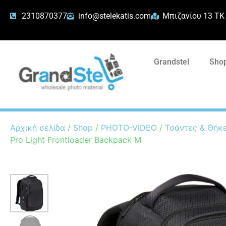
2310870377
info@stelekatis.com
Μπιζανίου 13 ΤΚ
Grandstel
Shop
Αρχική σελίδα
/
Shop
/
PHOTO-VIDEO
/
Τσάντες & Θήκ
Pro Light Frontloader Backpack M