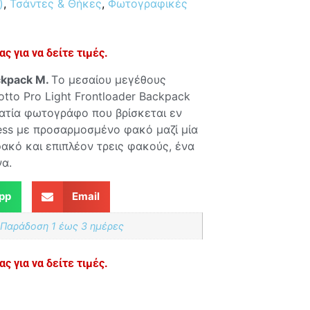
)
,
Τσάντες & Θήκες
,
Φωτογραφικές
ς για να δείτε τιμές.
ckpack
M.
Tο μεσαίου μεγέθους
tto Pro Light Frontloader Backpack
ματία φωτογράφο που βρίσκεται εν
less με προσαρμοσμένο φακό μαζί μία
κό και επιπλέον τρεις φακούς, ένα
να.
pp
Email
 Παράδoση 1 έως 3 ημέρες
ς για να δείτε τιμές.