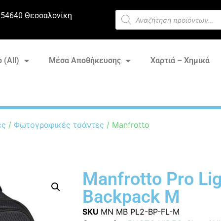
 54640 Θεσσαλονίκη
 (All)
Μέσα Αποθήκευσης
Χαρτιά – Χημικά
ες
/
Φωτογραφικές τσάντες
/ Manfrotto
Manfrotto Pro Lig
Backpack M
SKU
MN MB PL2-BP-FL-M