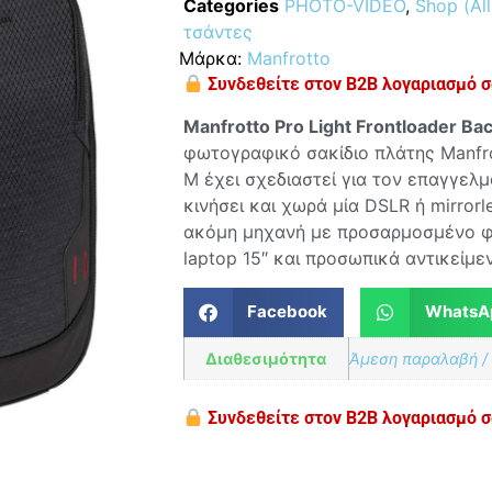
Categories
PHOTO-VIDEO
,
Shop (All
τσάντες
Μάρκα:
Manfrotto
Συνδεθείτε στον B2B λογαριασμό σα
Manfrotto
Pro
Light
Frontloader
Ba
φωτογραφικό σακίδιο πλάτης Manfro
M έχει σχεδιαστεί για τον επαγγελ
κινήσει και χωρά μία DSLR ή mirror
ακόμη μηχανή με προσαρμοσμένο φα
laptop 15″ και προσωπικά αντικείμε
Facebook
WhatsA
Διαθεσιμότητα
Άμεση παραλαβή /
Συνδεθείτε στον B2B λογαριασμό σα