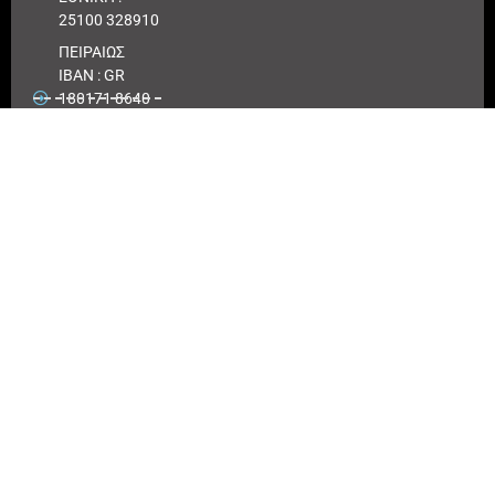
25100 328910
ΠΕΙΡΑΙΩΣ
IBAN : GR
180171 8640
0068 6414
3041 723
Αριθμός
λογαριασμού
ΠΕΙΡΑΙΩΣ :
6864 143041
723
EUROBANK
IBAN :
GR41026
0216
0000900200
417494
Αριθμός
λογαριασμού