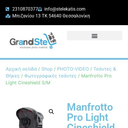
2310870377
info@stelekatis.com
Μπιζανίου 13 ΤΚ 54640 Θεσσαλονίκη
Αρχική σελίδα
/
Shop
/
PHOTO-VIDEO
/
Τσάντες &
Θήκες
/
Φωτογραφικές τσάντες
/ Manfrotto Pro
Light Cineshield S/M
Manfrotto
Pro Light
Cineshield