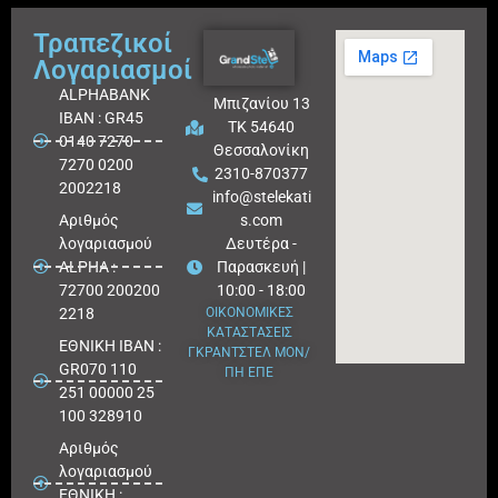
Τραπεζικοί
Λογαριασμοί
ALPHABANK
Μπιζανίου 13
IBAN : GR45
ΤΚ 54640
0140 7270
Θεσσαλονίκη
7270 0200
2310-870377
2002218
info@stelekati
Aριθμός
s.com
λογαριασμού
Δευτέρα -
ALPHA :
Παρασκευή |
72700 200200
10:00 - 18:00
2218
ΟΙΚΟΝΟΜΙΚΕΣ
ΚΑΤΑΣΤΑΣΕΙΣ
ΕΘΝΙΚΗ ΙΒΑΝ :
ΓΚΡΑΝΤΣΤΕΛ ΜΟΝ/
GR070 110
ΠΗ ΕΠΕ
251 00000 25
100 328910
Αριθμός
λογαριασμού
ΕΘΝΙΚΗ :