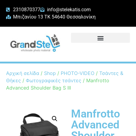
2310870377
info@stelekatis.com
Μπιζανίου 13 ΤΚ 54640 Θεσσαλονίκη
Αρχική σελίδα
/
Shop
/
PHOTO-VIDEO
/
Τσάντες &
Θήκες
/
Φωτογραφικές τσάντες
/ Manfrotto
Advanced Shoulder Bag S III
Manfrotto
Advanced
Shoulder