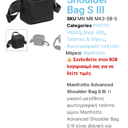
Bag S III
SKU
MN MB MA3-SB-S
Categories
PHOTO-
VIDEO
,
Shop (All)
,
Τσάντες & Θήκες
,
Φωτογραφικές τσάντες
Μάρκα:
Manfrotto
Συνδεθείτε στον B2B
λογαριασμό σας για να
δείτε τιμές.
Manfrotto Advanced
Shoulder Bag S III.
H
μικρού μεγέθους
φωτογραφική τσάντα
ώμου Manfrotto
Advanced Shoulder Bag
S III είναι ιδανική για