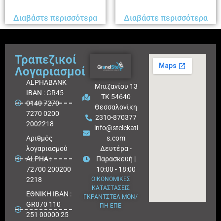
Διαβάστε περισσότερα
Διαβάστε περισσότερα
Τραπεζικοί
Λογαριασμοί
ALPHABANK
Μπιζανίου 13
IBAN : GR45
ΤΚ 54640
0140 7270
Θεσσαλονίκη
7270 0200
2310-870377
2002218
info@stelekati
Aριθμός
s.com
λογαριασμού
Δευτέρα -
ALPHA :
Παρασκευή |
72700 200200
10:00 - 18:00
2218
ΟΙΚΟΝΟΜΙΚΕΣ
ΚΑΤΑΣΤΑΣΕΙΣ
ΕΘΝΙΚΗ ΙΒΑΝ :
ΓΚΡΑΝΤΣΤΕΛ ΜΟΝ/
GR070 110
ΠΗ ΕΠΕ
251 00000 25