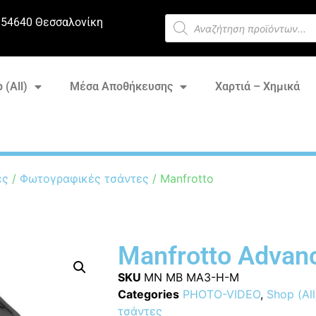
 54640 Θεσσαλονίκη
 (All)
Μέσα Αποθήκευσης
Χαρτιά – Χημικά
ες
/
Φωτογραφικές τσάντες
/ Manfrotto
Manfrotto Advanc
SKU
MN MB MA3-H-M
Categories
PHOTO-VIDEO
,
Shop (All
τσάντες