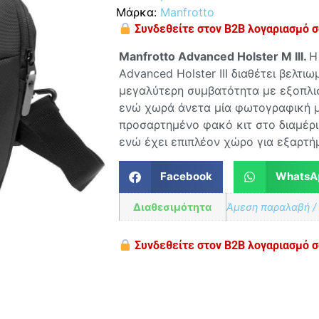
Μάρκα:
Manfrotto
Συνδεθείτε στον B2B λογαριασμό σα
Manfrotto Advanced Holster M III.
Η
Advanced Holster III διαθέτει βελτι
μεγαλύτερη συμβατότητα με εξοπλισ
ενώ χωρά άνετα μία φωτογραφική μη
προσαρτημένο φακό κιτ στο διαμέρι
ενώ έχει επιπλέον χώρο για εξαρτή
Facebook
WhatsA
Διαθεσιμότητα
Άμεση παραλαβή /
Συνδεθείτε στον B2B λογαριασμό σα