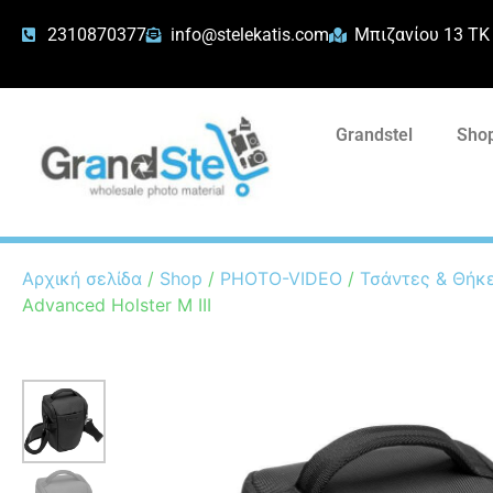
2310870377
info@stelekatis.com
Μπιζανίου 13 ΤΚ
Grandstel
Shop
Αρχική σελίδα
/
Shop
/
PHOTO-VIDEO
/
Τσάντες & Θήκ
Advanced Holster M III