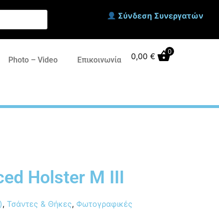
Σύνδεση Συνεργατών
0
0,00
€
Photo – Video
Επικοινωνία
ed Holster M III
)
,
Τσάντες & Θήκες
,
Φωτογραφικές