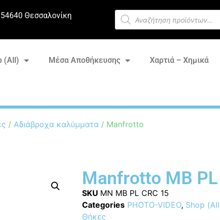
 54640 Θεσσαλονίκη
 (All)
Μέσα Αποθήκευσης
Χαρτιά – Χημικά
ες
/
Αδιάβροχα καλύμματα
/ Manfrotto
Manfrotto MB PL
SKU
MN MB PL CRC 15
Categories
PHOTO-VIDEO
,
Shop (All
Θήκες