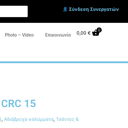
Σύνδεση Συνεργατών
0
0,00
€
Photo – Video
Επικοινωνία
 CRC 15
)
,
Αδιάβροχα καλύμματα
,
Τσάντες &