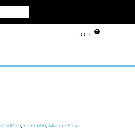
👤 Σύνδεση Συνεργατών
0
0,00
€
Photo – Video
Επικοινωνία
7A5
O-VIDEO
,
Shop (All)
,
Μονόποδα &