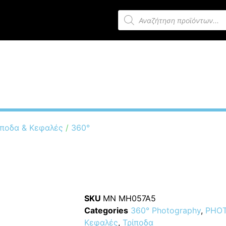
 54640 Θεσσαλονίκη
p (All)
Μέσα Αποθήκευσης
Χαρτιά – Χημικά
ποδα & Κεφαλές
/
360°
Manfrotto MH05
SKU
MN MH057A5
Categories
360° Photography
,
PHOT
Κεφαλές
,
Τρίποδα