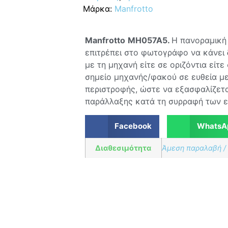
Μάρκα:
Manfrotto
🔒 Συνδεθείτε στον B2B λογαριασμό σα
Manfrotto
MH057A5.
Η πανοραμικ
επιτρέπει στο φωτογράφο να κάνει 
με τη μηχανή είτε σε οριζόντια είτε
σημείο μηχανής/φακού σε ευθεία με
περιστροφής, ώστε να εξασφαλίζετ
παράλλαξης κατά τη συρραφή των ε
Facebook
WhatsA
Διαθεσιμότητα
Άμεση παραλαβή /
🔒 Συνδεθείτε στον B2B λογαριασμό σα