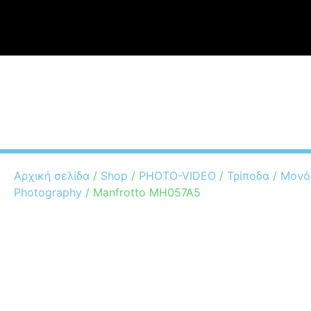
2310870377
info@stelekatis.com
Μπιζανίου 13 ΤΚ
Grandstel
Sho
Αρχική σελίδα
/
Shop
/
PHOTO-VIDEO
/
Τρίποδα
/
Μονό
Photography
/ Manfrotto MH057A5