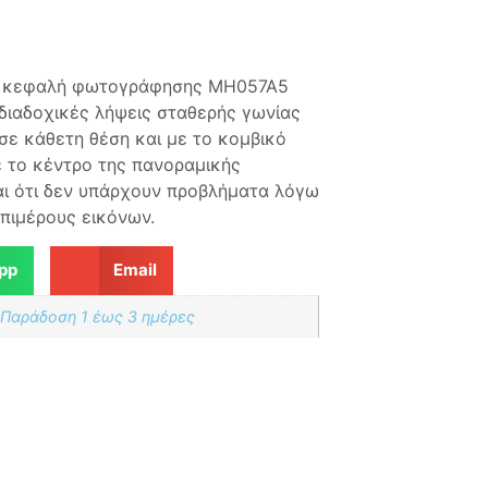
ς για να δείτε τιμές.
ή κεφαλή φωτογράφησης MH057A5
διαδοχικές λήψεις σταθερής γωνίας
 σε κάθετη θέση και με το κομβικό
 το κέντρο της πανοραμικής
αι ότι δεν υπάρχουν προβλήματα λόγω
πιμέρους εικόνων.
pp
Email
 Παράδoση 1 έως 3 ημέρες
ς για να δείτε τιμές.