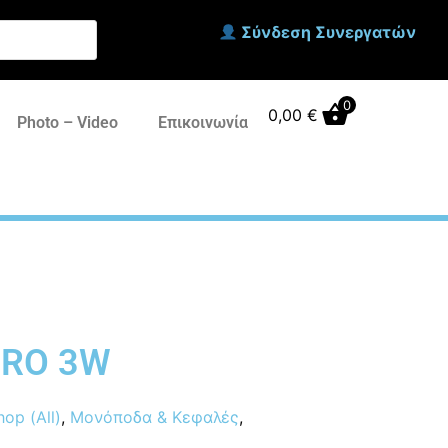
Σύνδεση Συνεργατών
0
0,00
€
Photo – Video
Επικοινωνία
PRO 3W
hop (All)
,
Μονόποδα & Κεφαλές
,