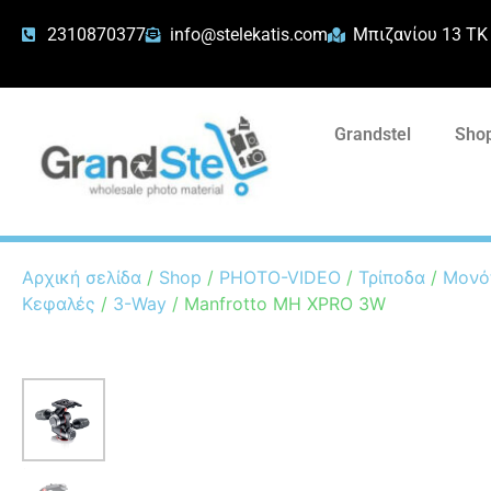
2310870377
info@stelekatis.com
Μπιζανίου 13 ΤΚ
Grandstel
Shop
Αρχική σελίδα
/
Shop
/
PHOTO-VIDEO
/
Τρίποδα
/
Μονό
Κεφαλές
/
3-Way
/ Manfrotto MH XPRO 3W