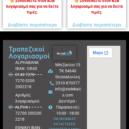
Συνδεθείτε στον B2B
Συνδεθείτε στον B2B
λογαριασμό σας για να δείτε
λογαριασμό σας για να δείτε
τιμές.
τιμές.
Διαβάστε περισσότερα
Διαβάστε περισσότερα
Τραπεζικοί
Λογαριασμοί
ALPHABANK
Μπιζανίου 13
IBAN : GR45
ΤΚ 54640
0140 7270
Θεσσαλονίκη
7270 0200
2310-870377
2002218
info@stelekati
Aριθμός
s.com
λογαριασμού
Δευτέρα -
ALPHA :
Παρασκευή |
72700 200200
10:00 - 18:00
2218
ΟΙΚΟΝΟΜΙΚΕΣ
ΚΑΤΑΣΤΑΣΕΙΣ
ΕΘΝΙΚΗ ΙΒΑΝ :