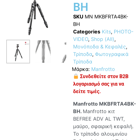
BH
SKU
MN MKBFRTA4BK-
BH
Categories
Kits
,
PHOTO-
VIDEO
,
Shop (All)
,
Μονόποδα & Κεφαλές
,
Τρίποδα
,
Φωτογραφικά
Τρίποδα
Μάρκα:
Manfrotto
Συνδεθείτε στον B2B
λογαριασμό σας για να
δείτε τιμές.
Manfrotto MKBFRTA4BK-
BH.
Manfrotto κιτ
BEFREE ADV AL TWT,
μαύρο, σφαιρική κεφαλή.
Το τρίποδο αλουμινίου