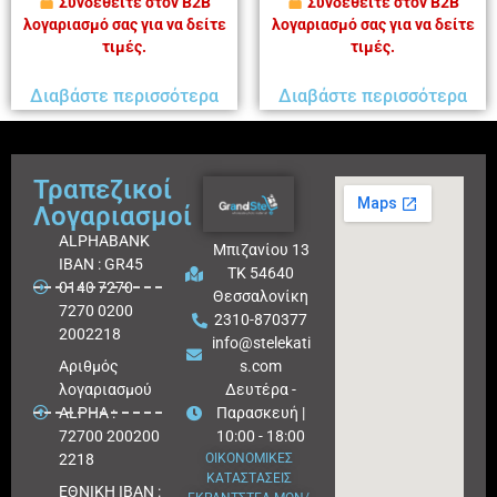
Συνδεθείτε στον B2B
Συνδεθείτε στον B2B
λογαριασμό σας για να δείτε
λογαριασμό σας για να δείτε
τιμές.
τιμές.
Διαβάστε περισσότερα
Διαβάστε περισσότερα
Τραπεζικοί
Λογαριασμοί
ALPHABANK
Μπιζανίου 13
IBAN : GR45
ΤΚ 54640
0140 7270
Θεσσαλονίκη
7270 0200
2310-870377
2002218
info@stelekati
Aριθμός
s.com
λογαριασμού
Δευτέρα -
ALPHA :
Παρασκευή |
72700 200200
10:00 - 18:00
2218
ΟΙΚΟΝΟΜΙΚΕΣ
ΚΑΤΑΣΤΑΣΕΙΣ
ΕΘΝΙΚΗ ΙΒΑΝ :