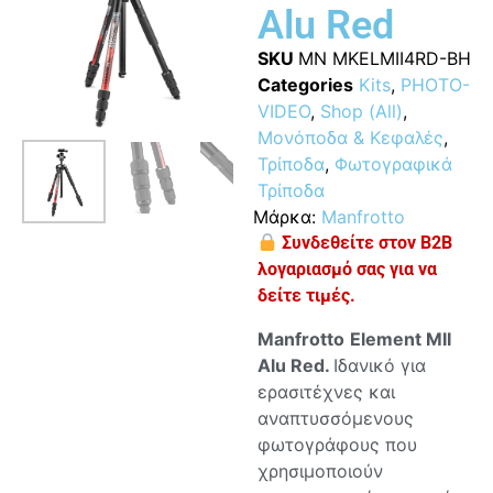
Alu Red
SKU
MN MKELMII4RD-BH
Categories
Kits
,
PHOTO-
VIDEO
,
Shop (All)
,
Μονόποδα & Κεφαλές
,
Τρίποδα
,
Φωτογραφικά
Τρίποδα
Μάρκα:
Manfrotto
Συνδεθείτε στον B2B
λογαριασμό σας για να
δείτε τιμές.
Manfrotto
Element MII
Alu Red.
Ιδανικό για
ερασιτέχνες και
αναπτυσσόμενους
φωτογράφους που
χρησιμοποιούν