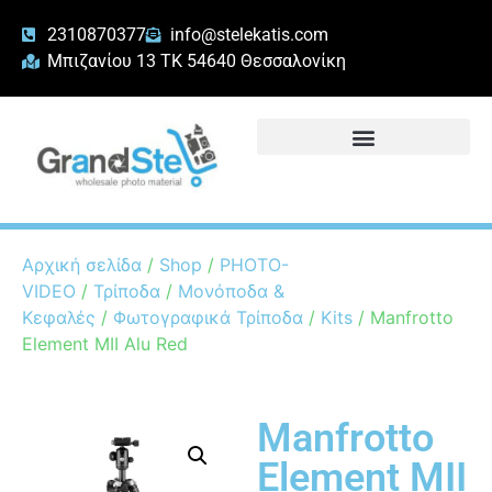
2310870377
info@stelekatis.com
Μπιζανίου 13 ΤΚ 54640 Θεσσαλονίκη
Αρχική σελίδα
/
Shop
/
PHOTO-
VIDEO
/
Τρίποδα
/
Μονόποδα &
Κεφαλές
/
Φωτογραφικά Τρίποδα
/
Kits
/ Manfrotto
Element MII Alu Red
Manfrotto
Element MII