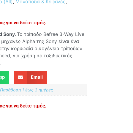
 (All)
,
Μονόποδα & Κεφαλές
,
ς για να δείτε τιμές.
d Sony
.
Το τρίποδο Befree 3-Way Live
ς μηχανές Alpha της Sony είναι ένα
στην κορυφαία οικογένεια τρίποδων
nced, για χρήση σε ταξιδιωτικές
.
pp
Email
 Παράδoση 1 έως 3 ημέρες
ς για να δείτε τιμές.