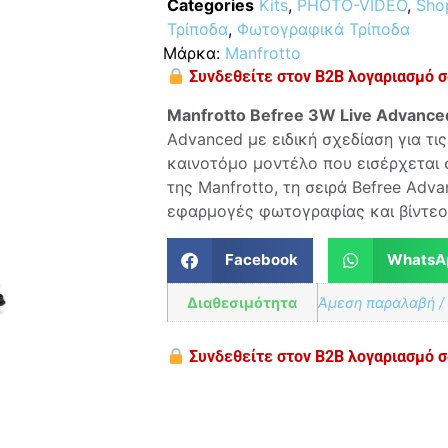
Categories
Kits
,
PHOTO-VIDEO
,
Shop
Τρίποδα
,
Φωτογραφικά Τρίποδα
Μάρκα:
Manfrotto
Συνδεθείτε στον B2B λογαριασμό σα
Manfrotto Befree 3W Live Advance
Advanced με ειδική σχεδίαση για τι
καινοτόμο μοντέλο που εισέρχεται 
της Manfrotto, τη σειρά Befree Adva
εφαρμογές φωτογραφίας και βίντεο
Facebook
WhatsA
Διαθεσιμότητα
Άμεση παραλαβή /
Συνδεθείτε στον B2B λογαριασμό σα