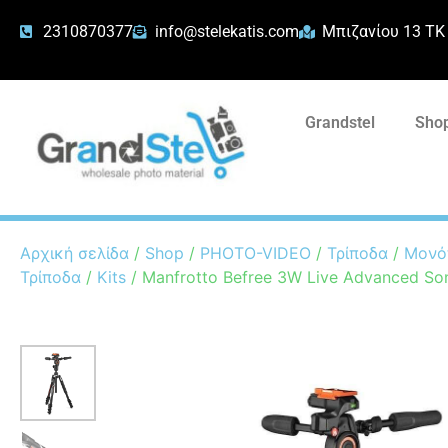
2310870377
info@stelekatis.com
Μπιζανίου 13 ΤΚ
Grandstel
Shop
Αρχική σελίδα
/
Shop
/
PHOTO-VIDEO
/
Τρίποδα
/
Μονό
Τρίποδα
/
Kits
/ Manfrotto Befree 3W Live Advanced So