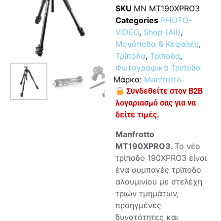
SKU
MN MT190XPRO3
Categories
PHOTO-
VIDEO
,
Shop (All)
,
Μονόποδα & Κεφαλές
,
Τρίποδα
,
Τρίποδα
,
Φωτογραφικά Τρίποδα
Μάρκα:
Manfrotto
Συνδεθείτε στον B2B
λογαριασμό σας για να
δείτε τιμές.
Manfrotto
MT190XPRO3.
Το νέο
τρίποδο 190XPRO3 είναι
ένα συμπαγές τρίποδο
αλουμινίου με στελέχη
τριών τμημάτων,
προηγμένες
δυνατότητες και