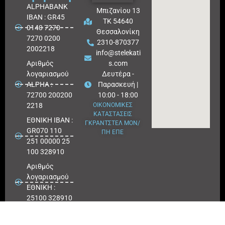
ALPHABANK
Μπιζανίου 13
IBAN : GR45
ΤΚ 54640
0140 7270
Θεσσαλονίκη
7270 0200
2310-870377
2002218
info@stelekati
Aριθμός
s.com
λογαριασμού
Δευτέρα -
ALPHA :
Παρασκευή |
72700 200200
10:00 - 18:00
2218
ΟΙΚΟΝΟΜΙΚΕΣ
ΚΑΤΑΣΤΑΣΕΙΣ
ΕΘΝΙΚΗ ΙΒΑΝ :
ΓΚΡΑΝΤΣΤΕΛ ΜΟΝ/
GR070 110
ΠΗ ΕΠΕ
251 00000 25
100 328910
Αριθμός
λογαριασμού
ΕΘΝΙΚΗ :
25100 328910
ΠΕΙΡΑΙΩΣ
IBAN : GR