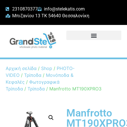
2310870377
info@stelekatis.com
Μπιζανίου 13 ΤΚ 54640 Θεσσαλονίκη
Αρχική σελίδα
/
Shop
/
PHOTO-
VIDEO
/
Τρίποδα
/
Μονόποδα &
Κεφαλές
/
Φωτογραφικά
Τρίποδα
/
Τρίποδα
/ Manfrotto MT190XPRO3
Manfrotto
MT190XPRO