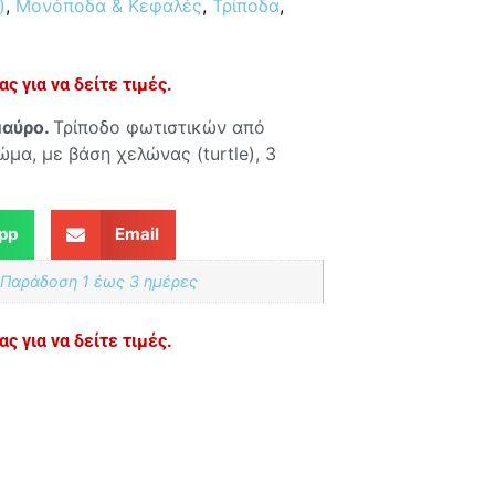
)
,
Μονόποδα & Κεφαλές
,
Τρίποδα
,
ς για να δείτε τιμές.
μαύρο.
Τρίποδο φωτιστικών από
μα, με βάση χελώνας (turtle), 3
pp
Email
 Παράδoση 1 έως 3 ημέρες
ς για να δείτε τιμές.