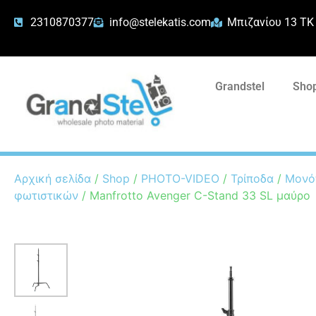
2310870377
info@stelekatis.com
Μπιζανίου 13 ΤΚ
Grandstel
Shop
Αρχική σελίδα
/
Shop
/
PHOTO-VIDEO
/
Τρίποδα
/
Μονό
φωτιστικών
/ Manfrotto Avenger C-Stand 33 SL μαύρο