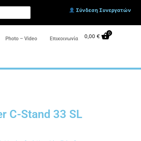
Σύνδεση Συνεργατών
0
0,00
€
Photo – Video
Επικοινωνία
r C-Stand 33 SL