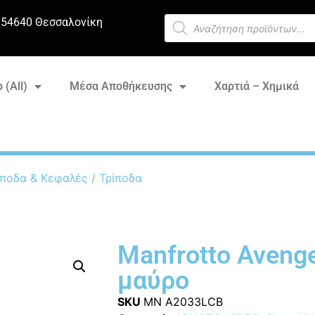
 54640 Θεσσαλονίκη
 (All)
Μέσα Αποθήκευσης
Χαρτιά – Χημικά
ποδα & Κεφαλές
/
Τρίποδα
Manfrotto Avenge
μαύρο
SKU
MN A2033LCB