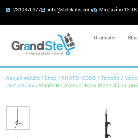
2310870377
info@stelekatis.com
Μπιζανίου 13 ΤΚ
Grandstel
Shop
Αρχική σελίδα
/
Shop
/
PHOTO-VIDEO
/
Τρίποδα
/
Μονό
φωτιστικών
/ Manfrotto Avenger Baby Stand 45 alu μα