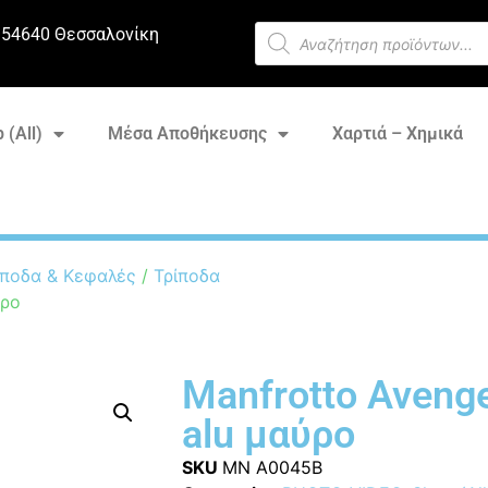
 54640 Θεσσαλονίκη
 (All)
Μέσα Αποθήκευσης
Χαρτιά – Χημικά
ποδα & Κεφαλές
/
Τρίποδα
ύρο
Manfrotto Avenge
alu μαύρο
SKU
MN A0045B