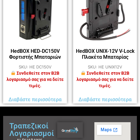
HedBOX HED-DC150V
HedBOX UNIX-12V V-Lock
Φορτιστής Μπαταριών
Πλακέτα Μπαταρίας
SKU: HE DC150V
SKU: HE UNIX12V
Συνδεθείτε στον B2B
Συνδεθείτε στον B2B
λογαριασμό σας για να δείτε
λογαριασμό σας για να δείτε
τιμές.
τιμές.
Διαβάστε περισσότερα
Διαβάστε περισσότερα
Τραπεζικοί
Λογαριασμοί