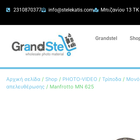
2310870377
info@stelekatis.com
Μπιζανίου 13 ΤΚ
Grandstel
Shop
Αρχική σελίδα
/
Shop
/
PHOTO-VIDEO
/
Τρίποδα
/
Μονό
απελευθέρωσης
/ Manfrotto MN 625