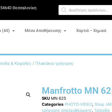
 54640 Θεσσαλονίκη
 (All)
Μέσα Αποθήκευσης
Χαρτιά – Χημικά
ποδα & Κεφαλές
/
Πλακάκια γρήγορης
Manfrotto MN 62
SKU
MN 625
Categories
PHOTO-VIDEO
,
Shop (All
γρήγορης απελευθέρωσης
,
Τρίποδα