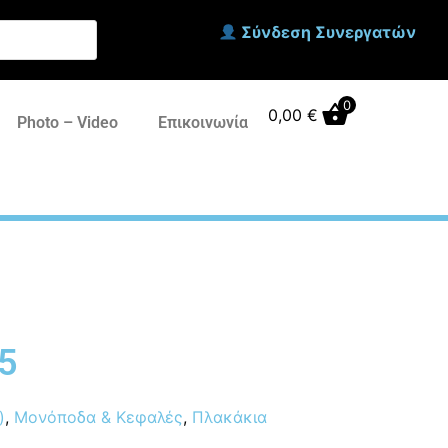
Σύνδεση Συνεργατών
0
0,00
€
Photo – Video
Επικοινωνία
5
)
,
Μονόποδα & Κεφαλές
,
Πλακάκια