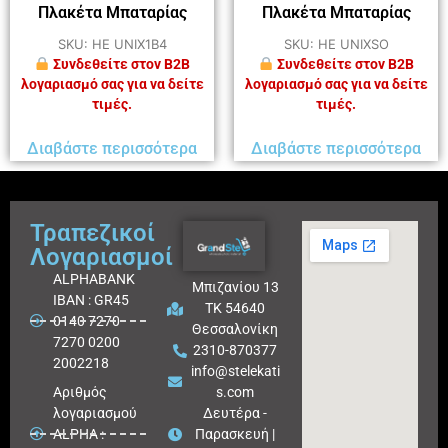
Πλακέτα Μπαταρίας
Πλακέτα Μπαταρίας
SKU: HE UNIX1B4
SKU: HE UNIXSO
Συνδεθείτε στον B2B
Συνδεθείτε στον B2B
λογαριασμό σας για να δείτε
λογαριασμό σας για να δείτε
τιμές.
τιμές.
Διαβάστε περισσότερα
Διαβάστε περισσότερα
Τραπεζικοί
Λογαριασμοί
ALPHABANK
Μπιζανίου 13
IBAN : GR45
ΤΚ 54640
0140 7270
Θεσσαλονίκη
7270 0200
2310-870377
2002218
info@stelekati
Aριθμός
s.com
λογαριασμού
Δευτέρα -
ALPHA :
Παρασκευή |