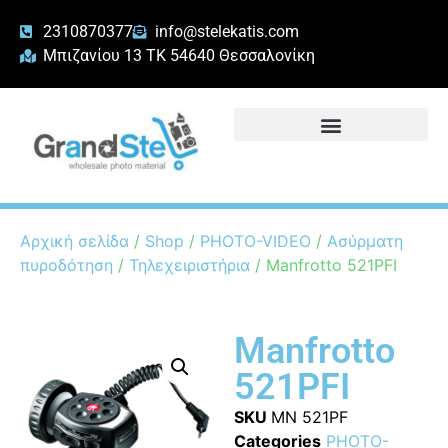
2310870377
info@stelekatis.com
Μπιζανίου 13 ΤΚ 54640 Θεσσαλονίκη
Αρχική σελίδα
/
Shop
/
PHOTO-VIDEO
/
Ασύρματη
πυροδότηση
/
Τηλεχειριστήρια
/ Manfrotto 521PFI
Manfrotto
521PFI
SKU
MN 521PF
Categories
PHOTO-