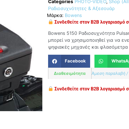
Categories
PHOTO-VIDEO
,
Shop (All
Ραδιοσυχνότητες & Αξεσουάρ
Μάρκα:
Bowens
Συνδεθείτε στον B2B λογαριασμό σα
Bowens 5150 Ραδιοσυχνότητα Pulsar
μπορεί να χρησιμοποιηθεί για να εν
ψηφιακές μηχανές και φλασόμετρα
Facebook
WhatsA
Διαθεσιμότητα
Άμεση παραλαβή /
Συνδεθείτε στον B2B λογαριασμό σα