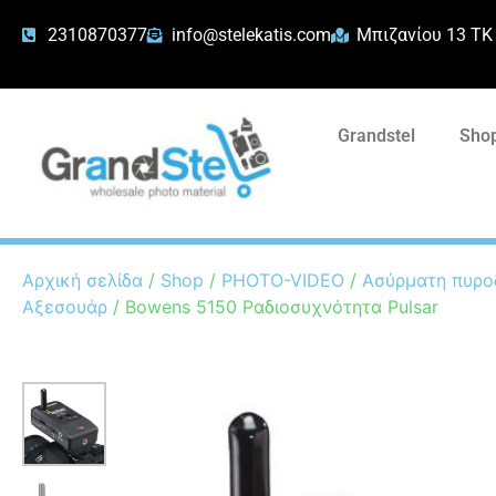
2310870377
info@stelekatis.com
Μπιζανίου 13 ΤΚ
Grandstel
Shop
Αρχική σελίδα
/
Shop
/
PHOTO-VIDEO
/
Ασύρματη πυρο
Αξεσουάρ
/ Bowens 5150 Ραδιοσυχνότητα Pulsar