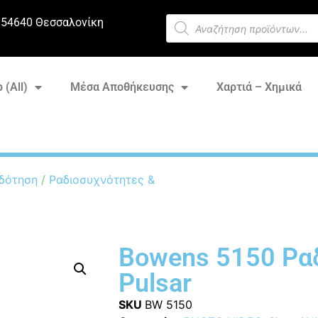
 54640 Θεσσαλονίκη
 (All)
Μέσα Αποθήκευσης
Χαρτιά – Χημικά
δότηση
/
Ραδιοσυχνότητες &
Bowens 5150 Ρα
Pulsar
SKU
BW 5150