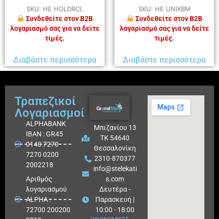
SKU: HE HOLDRCL
SKU: HE UNIXBM
Συνδεθείτε στον B2B
Συνδεθείτε στον B2B
λογαριασμό σας για να δείτε
λογαριασμό σας για να δείτε
τιμές.
τιμές.
Διαβάστε περισσότερα
Διαβάστε περισσότερα
Τραπεζικοί
Λογαριασμοί
ALPHABANK
Μπιζανίου 13
IBAN : GR45
ΤΚ 54640
0140 7270
Θεσσαλονίκη
7270 0200
2310-870377
2002218
info@stelekati
Aριθμός
s.com
λογαριασμού
Δευτέρα -
ALPHA :
Παρασκευή |
72700 200200
10:00 - 18:00