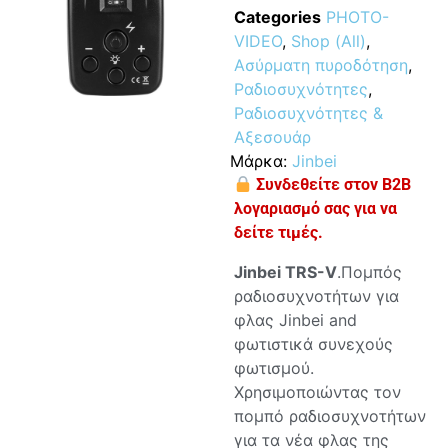
Categories
PHOTO-
VIDEO
,
Shop (All)
,
Ασύρματη πυροδότηση
,
Ραδιοσυχνότητες
,
Ραδιοσυχνότητες &
Αξεσουάρ
Μάρκα:
Jinbei
Συνδεθείτε στον B2B
λογαριασμό σας για να
δείτε τιμές.
Jinbei
TRS-
V
.Πομπός
ραδιοσυχνοτήτων για
φλας Jinbei and
φωτιστικά συνεχούς
φωτισμού.
Χρησιμοποιώντας τον
πομπό ραδιοσυχνοτήτων
για τα νέα φλας της