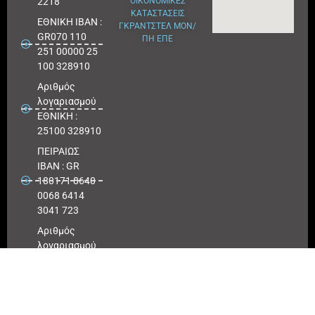
2218
ΟΙΚΟΝΟΜΙΚΕΣ
ΚΑΤΑΣΤΑΣΕΙΣ
ΕΘΝΙΚΗ ΙΒΑΝ :
ΓΚΡΑΝΤΣΤΕΛ ΜΟΝ/
GR070 110
ΠΗ ΕΠΕ
251 00000 25
100 328910
Αριθμός
λογαριασμού
ΕΘΝΙΚΗ :
25100 328910
ΠΕΙΡΑΙΩΣ
IBAN : GR
180171 8640
0068 6414
3041 723
Αριθμός
λογαριασμού
ΠΕΙΡΑΙΩΣ :
6864 143041
723
EUROBANK