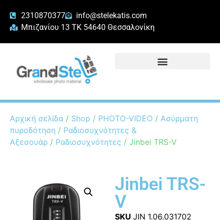
2310870377
info@stelekatis.com
Μπιζανίου 13 ΤΚ 54640 Θεσσαλονίκη
Αρχική σελίδα
/
Shop
/
PHOTO-VIDEO
/
Ασύρματη
πυροδότηση
/
Ραδιοσυχνότητες &
Αξεσουάρ
/
Ραδιοσυχνότητες
/ Jinbei TRS-V
Jinbei TRS-
V
SKU
JIN 1.06.031702