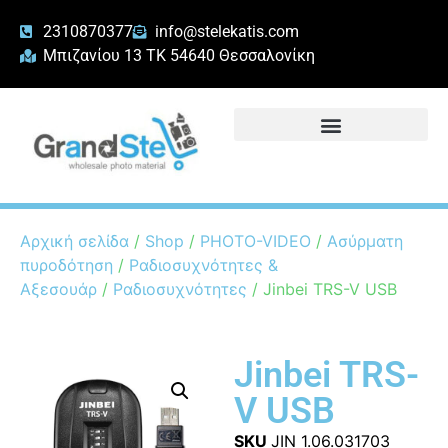
2310870377
info@stelekatis.com
Μπιζανίου 13 ΤΚ 54640 Θεσσαλονίκη
Αρχική σελίδα
/
Shop
/
PHOTO-VIDEO
/
Ασύρματη
πυροδότηση
/
Ραδιοσυχνότητες &
Αξεσουάρ
/
Ραδιοσυχνότητες
/ Jinbei TRS-V USB
Jinbei TRS-
V USB
SKU
JIN 1.06.031703