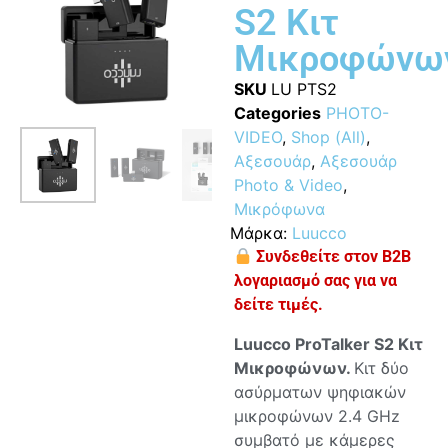
S2 Κιτ
Μικροφώνω
SKU
LU PTS2
Categories
PHOTO-
VIDEO
,
Shop (All)
,
Αξεσουάρ
,
Αξεσουάρ
Photo & Video
,
Μικρόφωνα
Μάρκα:
Luucco
Συνδεθείτε στον B2B
λογαριασμό σας για να
δείτε τιμές.
Luucco ProTalker S2 Κιτ
Μικροφώνων
.
Κιτ δύο
ασύρματων ψηφιακών
μικροφώνων 2.4 GHz
συμβατό με κάμερες