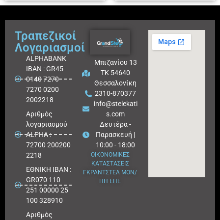
Τραπεζικοί
Λογαριασμοί
ALPHABANK
Μπιζανίου 13
IBAN : GR45
ΤΚ 54640
0140 7270
Θεσσαλονίκη
7270 0200
2310-870377
2002218
info@stelekati
Aριθμός
s.com
λογαριασμού
Δευτέρα -
ALPHA :
Παρασκευή |
72700 200200
10:00 - 18:00
2218
ΟΙΚΟΝΟΜΙΚΕΣ
ΚΑΤΑΣΤΑΣΕΙΣ
ΕΘΝΙΚΗ ΙΒΑΝ :
ΓΚΡΑΝΤΣΤΕΛ ΜΟΝ/
GR070 110
ΠΗ ΕΠΕ
251 00000 25
100 328910
Αριθμός