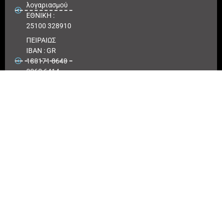
λογαριασμού
ΕΘΝΙΚΗ :
25100 328910
ΠΕΙΡΑΙΩΣ
IBAN : GR
180171 8640
0068 6414
3041 723
Αριθμός
λογαριασμού
ΠΕΙΡΑΙΩΣ :
6864 143041
723
EUROBANK
IBAN :
GR41026
0216
0000900200
417494
Αριθμός