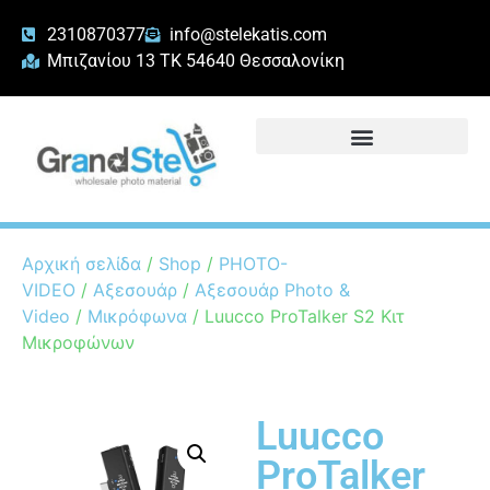
2310870377
info@stelekatis.com
Μπιζανίου 13 ΤΚ 54640 Θεσσαλονίκη
Αρχική σελίδα
/
Shop
/
PHOTO-
VIDEO
/
Αξεσουάρ
/
Αξεσουάρ Photo &
Video
/
Μικρόφωνα
/ Luucco ProTalker S2 Κιτ
Μικροφώνων
Luucco
ProTalker