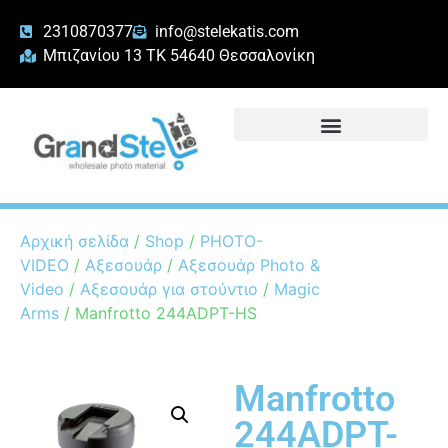
2310870377
info@stelekatis.com
Μπιζανίου 13 ΤΚ 54640 Θεσσαλονίκη
Αρχική σελίδα
/
Shop
/
PHOTO-
VIDEO
/
Αξεσουάρ
/
Αξεσουάρ Photo &
Video
/
Αξεσουάρ για στούντιο
/
Magic
Arms
/ Manfrotto 244ADPT-HS
Manfrotto
244ADPT-