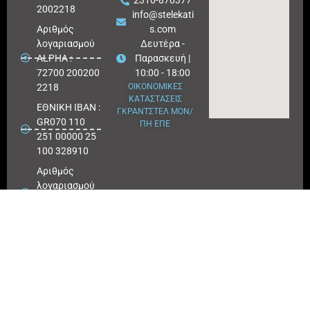
2310-870377
2002218
info@stelekati
Aριθμός
s.com
λογαριασμού
Δευτέρα -
ALPHA :
Παρασκευή |
72700 200200
10:00 - 18:00
2218
ΟΙΚΟΝΟΜΙΚΕΣ
ΚΑΤΑΣΤΑΣΕΙΣ
ΕΘΝΙΚΗ ΙΒΑΝ :
ΓΚΡΑΝΤΣΤΕΛ ΜΟΝ/
GR070 110
ΠΗ ΕΠΕ
251 00000 25
100 328910
Αριθμός
λογαριασμού
ΕΘΝΙΚΗ :
25100 328910
ΠΕΙΡΑΙΩΣ
IBAN : GR
180171 8640
0068 6414
3041 723