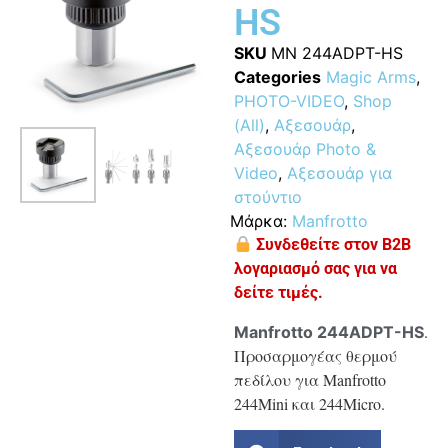
HS
SKU
MN 244ADPT-HS
Categories
Magic Arms
,
PHOTO-VIDEO
,
Shop
(All)
,
Αξεσουάρ
,
Αξεσουάρ Photo &
Video
,
Αξεσουάρ για
στούντιο
Μάρκα:
Manfrotto
Συνδεθείτε στον B2B
λογαριασμό σας για να
δείτε τιμές.
.
Manfrotto 244ADPT-HS
Προσαρμογέας θερμού
πεδίλου για Manfrotto
244Mini και 244Micro.