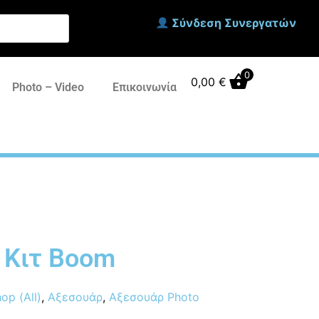
Σύνδεση Συνεργατών
0
0,00
€
Photo – Video
Επικοινωνία
 Κιτ Boom
op (All)
,
Αξεσουάρ
,
Αξεσουάρ Photo