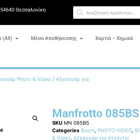
 54640 Θεσσαλονίκη
 (All)
Μέσα Αποθήκευσης
Χαρτιά – Χημικά
σουάρ Photo & Video
/
Αξεσουάρ για
Manfrotto 085BS
SKU
MN 085BS
Categories
Boom
,
PHOTO-VIDEO
,
Sh
& Video
,
Αξεσουάρ για στούντιο