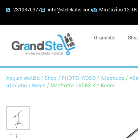
2310870377
info@stelekatis.com
Μπιζανίου 13 ΤΚ
Grandstel
Shop
Αρχική σελίδα
/
Shop
/
PHOTO-VIDEO
/
Αξεσουάρ
/
Αξε
στούντιο
/
Boom
/ Manfrotto 085BS Κιτ Boom