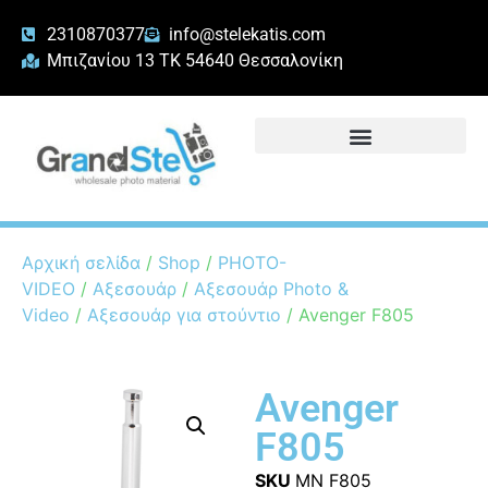
2310870377
info@stelekatis.com
Μπιζανίου 13 ΤΚ 54640 Θεσσαλονίκη
Αρχική σελίδα
/
Shop
/
PHOTO-
VIDEO
/
Αξεσουάρ
/
Αξεσουάρ Photo &
Video
/
Αξεσουάρ για στούντιο
/ Avenger F805
Avenger
F805
SKU
MN F805