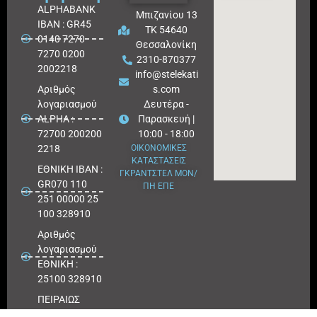
ALPHABANK
Μπιζανίου 13
IBAN : GR45
ΤΚ 54640
0140 7270
Θεσσαλονίκη
7270 0200
2310-870377
2002218
info@stelekati
Aριθμός
s.com
λογαριασμού
Δευτέρα -
ALPHA :
Παρασκευή |
72700 200200
10:00 - 18:00
2218
ΟΙΚΟΝΟΜΙΚΕΣ
ΚΑΤΑΣΤΑΣΕΙΣ
ΕΘΝΙΚΗ ΙΒΑΝ :
ΓΚΡΑΝΤΣΤΕΛ ΜΟΝ/
GR070 110
ΠΗ ΕΠΕ
251 00000 25
100 328910
Αριθμός
λογαριασμού
ΕΘΝΙΚΗ :
25100 328910
ΠΕΙΡΑΙΩΣ
IBAN : GR