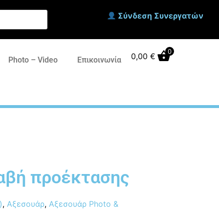
Σύνδεση Συνεργατών
0
0,00
€
Photo – Video
Επικοινωνία
λαβή προέκτασης
)
,
Αξεσουάρ
,
Αξεσουάρ Photo &