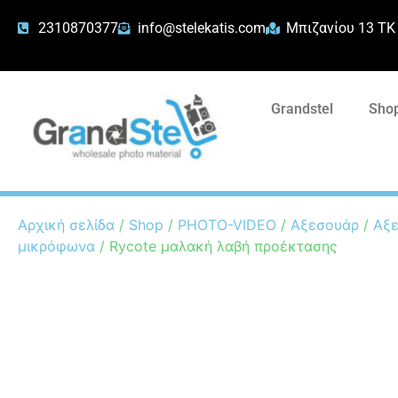
2310870377
info@stelekatis.com
Μπιζανίου 13 ΤΚ
Grandstel
Shop
Αρχική σελίδα
/
Shop
/
PHOTO-VIDEO
/
Αξεσουάρ
/
Αξε
μικρόφωνα
/ Rycote μαλακή λαβή προέκτασης