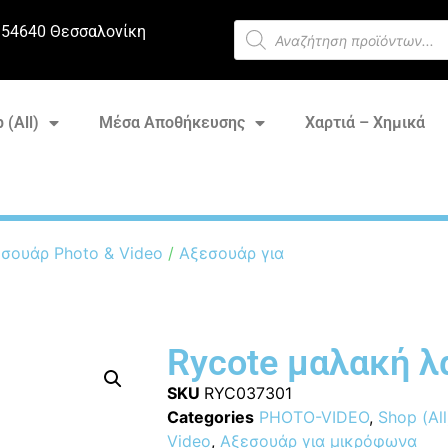
 54640 Θεσσαλονίκη
 (All)
Μέσα Αποθήκευσης
Χαρτιά – Χημικά
σουάρ Photo & Video
/
Αξεσουάρ για
Rycote μαλακή 
SKU
RYC037301
Categories
PHOTO-VIDEO
,
Shop (All
Video
,
Αξεσουάρ για μικρόφωνα