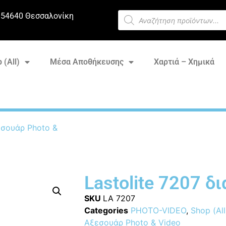
 54640 Θεσσαλονίκη
 (All)
Μέσα Αποθήκευσης
Χαρτιά – Χημικά
σουάρ Photo &
Lastolite 7207 δ
SKU
LA 7207
Categories
PHOTO-VIDEO
,
Shop (All
Αξεσουάρ Photo & Video