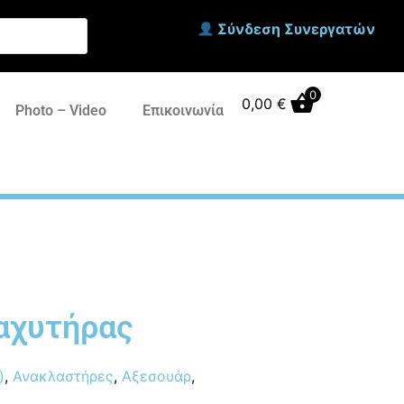
Σύνδεση Συνεργατών
0
0,00
€
Photo – Video
Επικοινωνία
ιαχυτήρας
)
,
Ανακλαστήρες
,
Αξεσουάρ
,