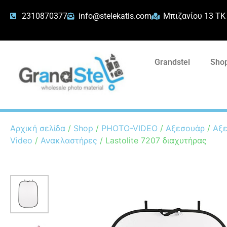
2310870377
info@stelekatis.com
Μπιζανίου 13 ΤΚ
Grandstel
Shop
Αρχική σελίδα
/
Shop
/
PHOTO-VIDEO
/
Αξεσουάρ
/
Αξε
Video
/
Ανακλαστήρες
/ Lastolite 7207 διαχυτήρας