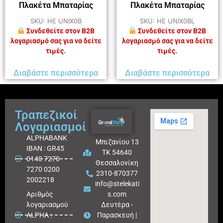
Πλακέτα Μπαταρίας
Πλακέτα Μπαταρίας
SKU: HE UNIX0B
SKU: HE UNIX0BL
Συνδεθείτε στον B2B
Συνδεθείτε στον B2B
λογαριασμό σας για να δείτε
λογαριασμό σας για να δείτε
τιμές.
τιμές.
Διαβάστε περισσότερα
Διαβάστε περισσότερα
Τραπεζικοί
Λογαριασμοί
ALPHABANK
Μπιζανίου 13
IBAN : GR45
ΤΚ 54640
0140 7270
Θεσσαλονίκη
7270 0200
2310-870377
2002218
info@stelekati
Aριθμός
s.com
λογαριασμού
Δευτέρα -
ALPHA :
Παρασκευή |