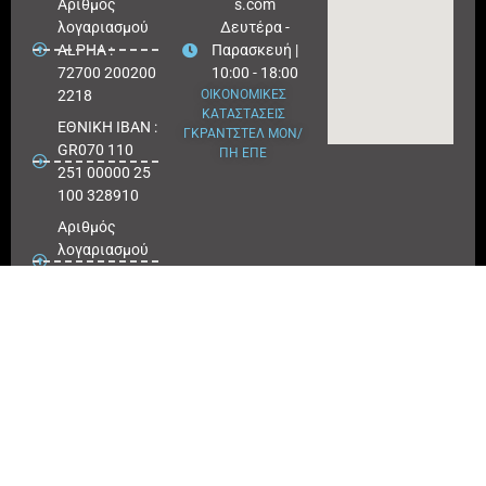
Aριθμός
s.com
λογαριασμού
Δευτέρα -
ALPHA :
Παρασκευή |
72700 200200
10:00 - 18:00
2218
ΟΙΚΟΝΟΜΙΚΕΣ
ΚΑΤΑΣΤΑΣΕΙΣ
ΕΘΝΙΚΗ ΙΒΑΝ :
ΓΚΡΑΝΤΣΤΕΛ ΜΟΝ/
GR070 110
ΠΗ ΕΠΕ
251 00000 25
100 328910
Αριθμός
λογαριασμού
ΕΘΝΙΚΗ :
25100 328910
ΠΕΙΡΑΙΩΣ
IBAN : GR
180171 8640
0068 6414
3041 723
Αριθμός
λογαριασμού